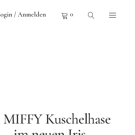
0
ogin / Anmelden
MIFFY Kuschelhase
– im neuen Iris-