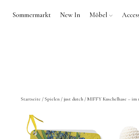
Sommermarkt
New In
Möbel
Access
Startseite
/
Spielen
/
just dutch
/ MIFFY Kuschelhase – im n