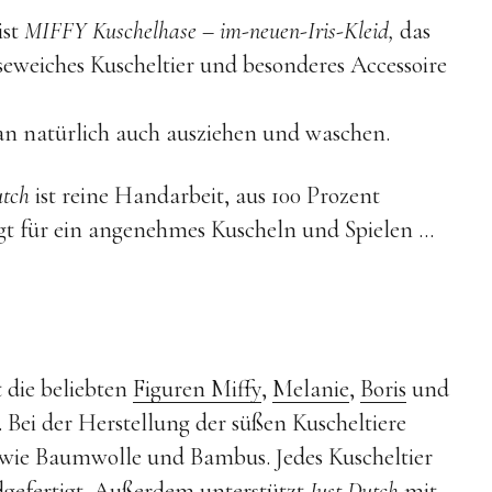
ist
MIFFY Kuschelhase – im-neuen-Iris-Kleid,
das
eweiches Kuscheltier und besonderes Accessoire
 natürlich auch ausziehen und waschen.
utch
ist reine Handarbeit, aus 100 Prozent
gt für ein angenehmes Kuscheln und Spielen …
 die beliebten
Figuren Miffy
,
Melanie
,
Boris
und
Bei der Herstellung der süßen Kuscheltiere
 wie Baumwolle und Bambus. Jedes Kuscheltier
gefertigt. Außerdem unterstützt
Just Dutch
mit