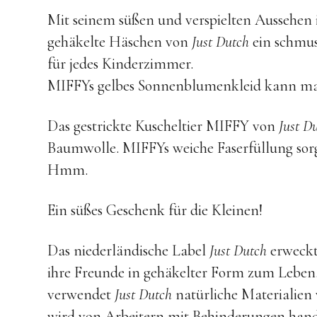
Mit seinem süßen und verspielten Aussehen 
gehäkelte Häschen von
Just Dutch
ein schmus
für jedes Kinderzimmer.
MIFFYs gelbes Sonnenblumenkleid kann man
Das gestrickte Kuscheltier MIFFY von
Just D
Baumwolle. MIFFYs weiche Faserfüllung sor
Hmm.
Ein süßes Geschenk für die Kleinen!
Das niederländische Label
Just Dutch
erweckt
ihre Freunde in gehäkelter Form zum Leben. 
verwendet
Just Dutch
natürliche Materialien
wird von Arbeitern mit Behinderungen hand