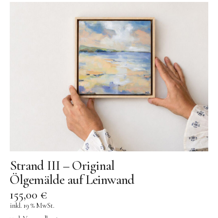
OYOY living
OVO things | Kerzenhalter
PLÜKT | Tees
Sköna Ting | Papeterie
studio ROOF | Bastel-Sets
YEYE Sonnenbrillen für Kinder
Telmas Botanica | Kerzen
the Munio | Duftkerzen & Seifen
TILDA Puppen
Spielen
Strand III – Original
Ölgemälde auf Leinwand
Basteln & Experimente
155,00
€
Bücher
inkl. 19 % MwSt.