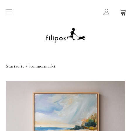
Sommermarkt
New In
Möbel
Startseite
/ Sommermarkt
filipok Möbel
Wigiwama
GRIMMS Möbel
Mammalampa
Accessoires