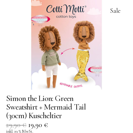
Sale
Simon the Lion: Green
Sweatshirt + Mermaid Tail
(30cm) Kuscheltier
29,90
€
19,90
€
inkl. 19 % MwSt.