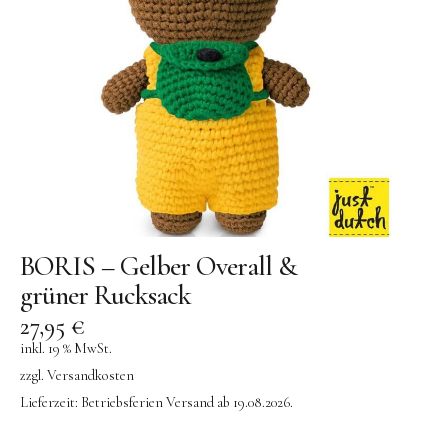
Konges Sløjd
Kunst & Form
LIEWOOD
DUFTE Manufaktur
Lovi | Wooden Creations
MAVA Kinderuhren
MIKANU | Decken & Rasseln
BORIS – Gelber Overall &
MIMI’lou | Wanddeko
grüner Rucksack
MINI KYOMO | Kinderuhren
27,95
€
Mr MARIA | Leuchten
inkl. 19 % MwSt.
zzgl.
Versandkosten
notthegirl | Seife & Kerzen
Lieferzeit:
Betriebsferien Versand ab 19.08.2026.
NUUKK | Papierdesign & Kissen