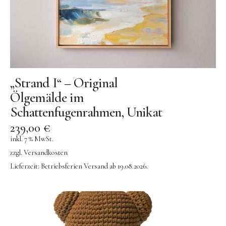
AY-KASA | Aufbewahrung
AÃRK COLLECTIVE | Uhren
Aufschnitt Berlin
DON FISHER | Fischtaschen
Ava & Yves
„Strand I“ – Original
Gergerland Boxen
Ölgemälde im
Schattenfugenrahmen, Unikat
eBoy
239,00
€
Flensted Mobiles
inkl. 7 % MwSt.
Grete Manufaktur
zzgl.
Versandkosten
Jurianne Matter | Papeterie
Lieferzeit:
Betriebsferien Versand ab 19.08.2026.
JORA DAHL | Blumensamen
Keramik
KINETIC LEVI