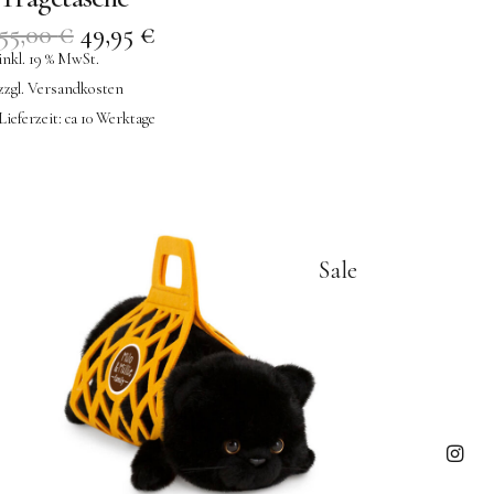
55,00
€
49,95
€
inkl. 19 % MwSt.
zzgl.
Versandkosten
Lieferzeit:
ca 10 Werktage
Sale