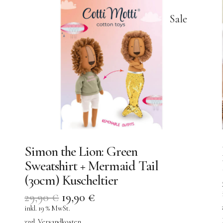
Sale
Simon the Lion: Green
Sweatshirt + Mermaid Tail
(30cm) Kuscheltier
29,90
€
19,90
€
inkl. 19 % MwSt.
zzgl.
Versandkosten