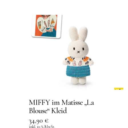
MIFFY im Matisse „La
Blouse“ Kleid
34,90
€
inkl. 19 % MwSt.