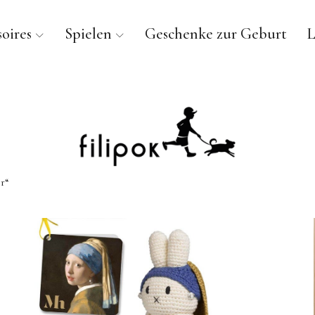
oires
Spielen
Geschenke zur Geburt
L
r“