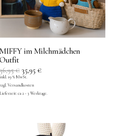
MIFFY im Milchmädchen
Outfit
36,95
€
35,95
€
inkl. 19 % MwSt.
zzgl.
Versandkosten
Lieferzeit:
ca 2 - 3 Werktage.