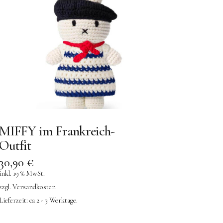
MIFFY im Frankreich-
Outfit
30,90
€
inkl. 19 % MwSt.
zzgl.
Versandkosten
Lieferzeit:
ca 2 - 3 Werktage.