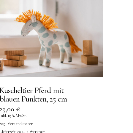
Kuscheltier Pferd mit
blauen Punkten, 25 cm
29,00
€
inkl. 19 % MwSt.
zzgl.
Versandkosten
Lieferzeit:
ca 2 - 3 Werktage.