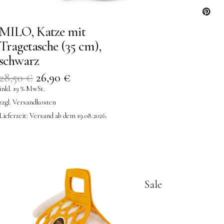
Insta
MILO, Katze mit
Pinter
Tragetasche (35 cm),
schwarz
28,50
€
26,90
€
inkl. 19 % MwSt.
zzgl.
Versandkosten
Lieferzeit:
Versand ab dem 19.08.2026.
Sale