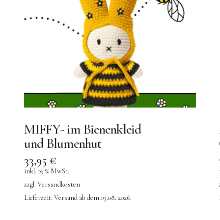
MIFFY- im Bienenkleid
und Blumenhut
33,95
€
inkl. 19 % MwSt.
zzgl.
Versandkosten
Lieferzeit:
Versand ab dem 19.08. 2026.