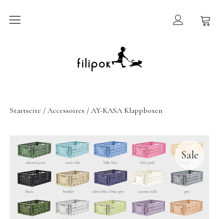
Sommermarkt
New In
Möbel
Startseite
/
Accessoires
/ AY-KASA Klappboxen
filipok Möbel
Wigiwama
Sale
GRIMMS Möbel
Mammalampa
Accessoires
AY-KASA | Aufbewahrung