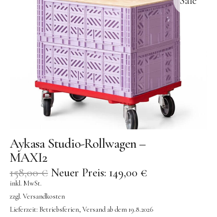
Sale
Kuscheltiere
Lernspiele
Holzspielzeug
GRIMM’S
Spielzeug aus dem Erzgebirge
filipok Holzspielzeuge
WOODEN STORY
GRAPAT
Aykasa Studio-Rollwagen –
RADUGA GREZ
MAXI2
activity boards
158,00
€
Neuer Preis:
149,00
€
lotes toys
inkl. MwSt.
Konges Sløjd
zzgl.
Versandkosten
Lieferzeit:
Betriebsferien, Versand ab dem 19.8.2026
KUMI MOOD Spielkunst