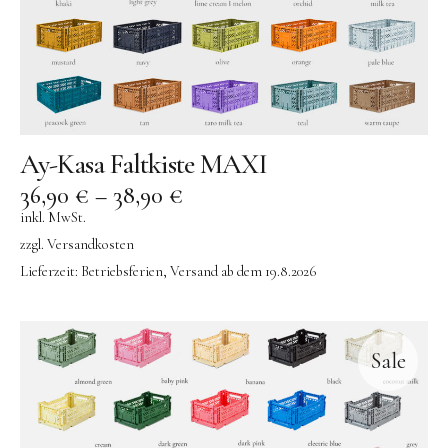
AÃRK COLLECTIVE | Uhren
Aufschnitt Berlin
DON FISHER | Fischtaschen
Ava & Yves
Ay-Kasa Faltkiste MAXI
Gergerland Boxen
36,90
€
–
38,90
€
eBoy
inkl. MwSt.
zzgl.
Versandkosten
Flensted Mobiles
Lieferzeit:
Betriebsferien, Versand ab dem 19.8.2026
Grete Manufaktur
Jurianne Matter | Papeterie
JORA DAHL | Blumensamen
Sale
Keramik
KINETIC LEVI