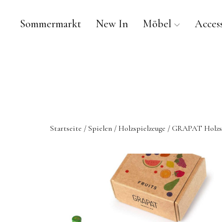
Sommermarkt
New In
Möbel
Access
Startseite
/
Spielen
/
Holzspielzeuge
/ GRAPAT Holzsp