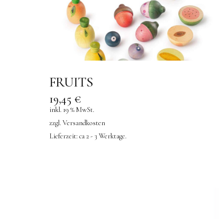
FRUITS
19,45
€
inkl. 19 % MwSt.
zzgl.
Versandkosten
Lieferzeit:
ca 2 - 3 Werktage.