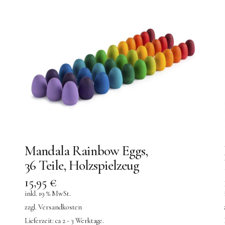
Mandala Rainbow Eggs,
36 Teile, Holzspielzeug
15,95
€
inkl. 19 % MwSt.
zzgl.
Versandkosten
Lieferzeit:
ca 2 - 3 Werktage.