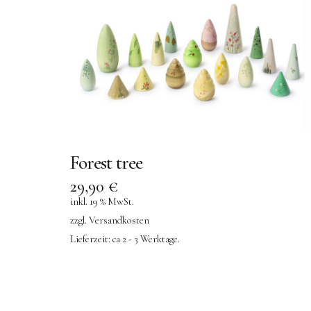
Forest tree
29,90
€
inkl. 19 % MwSt.
zzgl.
Versandkosten
Lieferzeit:
ca 2 - 3 Werktage.