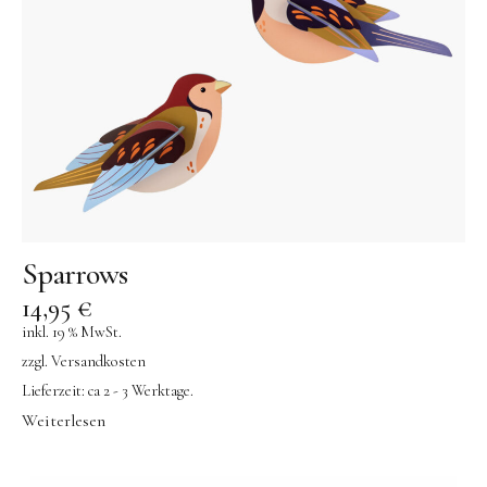
OYOY living
OVO things | Kerzenhalter
PLÜKT | Tees
Sköna Ting | Papeterie
studio ROOF | Bastel-Sets
YEYE Sonnenbrillen für Kinder
Telmas Botanica | Kerzen
Sparrows
the Munio | Duftkerzen & Seifen
14,95
€
TILDA Puppen
inkl. 19 % MwSt.
Spielen
zzgl.
Versandkosten
Lieferzeit:
ca 2 - 3 Werktage.
Basteln & Experimente
Weiterlesen
Bücher