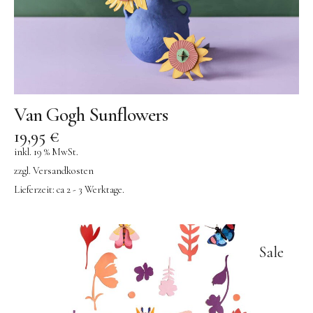
AÃRK COLLECTIVE | Uhren
Aufschnitt Berlin
DON FISHER | Fischtaschen
Ava & Yves
Van Gogh Sunflowers
Gergerland Boxen
19,95
€
eBoy
inkl. 19 % MwSt.
zzgl.
Versandkosten
Flensted Mobiles
Lieferzeit:
ca 2 - 3 Werktage.
Grete Manufaktur
Jurianne Matter | Papeterie
JORA DAHL | Blumensamen
Sale
Keramik
KINETIC LEVI