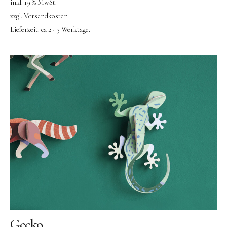
inkl. 19 % MwSt.
zzgl.
Versandkosten
Lieferzeit:
ca 2 - 3 Werktage.
Instagram
Pinterest
Gecko