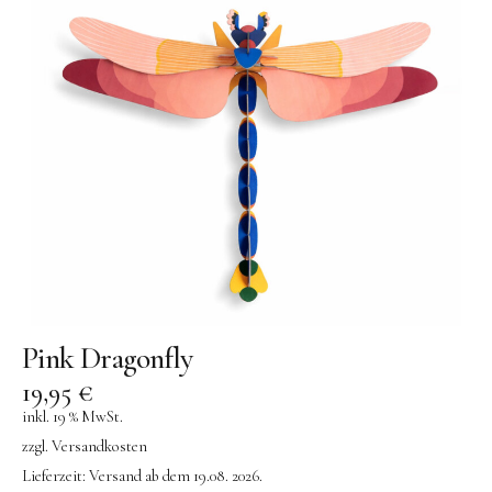
Kuscheltiere
Lernspiele
Holzspielzeug
GRIMM’S
Spielzeug aus dem Erzgebirge
filipok Holzspielzeuge
WOODEN STORY
GRAPAT
RADUGA GREZ
Pink Dragonfly
activity boards
19,95
€
lotes toys
inkl. 19 % MwSt.
Konges Sløjd
zzgl.
Versandkosten
Lieferzeit:
Versand ab dem 19.08. 2026.
KUMI MOOD Spielkunst