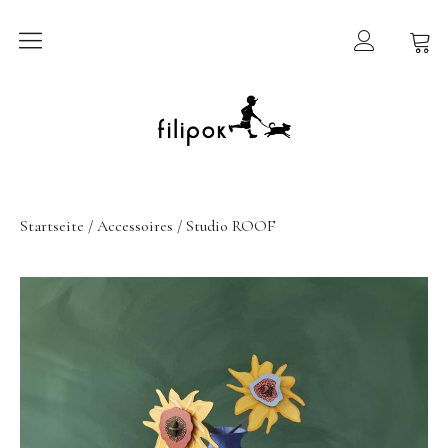
Sommermarkt
New In
Möbel
Startseite
/
Accessoires
/ Studio ROOF
filipok Möbel
Wigiwama
GRIMMS Möbel
Mammalampa
Accessoires
AY-KASA | Aufbewahrung