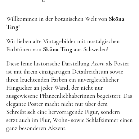
OYOY living
OVO things | Kerzenhalter
Willkommen in der botanischen Welt von
Sköna
PLÜKT | Tees
Ting
!
Sköna Ting | Papeterie
Wir lieben alte Vintagebilder mit nostalgischen
studio ROOF | Bastel-Sets
Farbtönen von
Sköna Ting
aus Schweden!
YEYE Sonnenbrillen für Kinder
Diese feine historische Darstellung
Acorn
als Poster
Telmas Botanica | Kerzen
ist mit ihrem einzigartigen Detailreichtum sowie
ihren leuchtenden Farben ein unvergleichlicher
the Munio | Duftkerzen & Seifen
Hingucker an jeder Wand, der nicht nur
TILDA Puppen
ausgewiesene Pflanzenliebhaberinnen begeistert. Das
Spielen
elegante Poster macht nicht nur über dem
Schreibtisch eine hervorragende Figur, sondern
setzt auch im Flur, Wohn- sowie Schlafzimmer einen
Basteln & Experimente
ganz besonderen Akzent.
Bücher