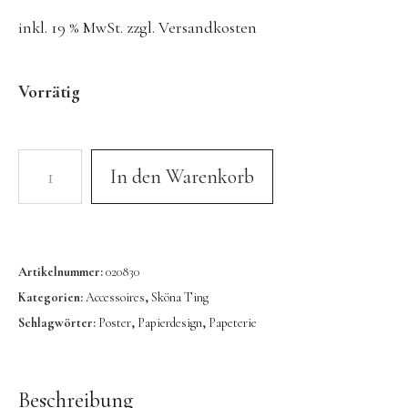
Konges Sløjd
inkl. 19 % MwSt.
zzgl.
Versandkosten
Kunst & Form
LIEWOOD
Vorrätig
DUFTE Manufaktur
Lovi | Wooden Creations
In den Warenkorb
MAVA Kinderuhren
MIKANU | Decken & Rasseln
MIMI’lou | Wanddeko
Artikelnummer:
020830
MINI KYOMO | Kinderuhren
Kategorien:
Accessoires
,
Sköna Ting
Mr MARIA | Leuchten
Schlagwörter:
Poster
,
Papierdesign
,
Papeterie
notthegirl | Seife & Kerzen
NUUKK | Papierdesign & Kissen
Beschreibung