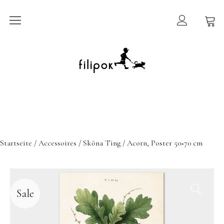
Sommermarkt
New In
Möbel
filipok Möbel
Startseite
/
Accessoires
/
Sköna Ting
/ Acorn, Poster 50×70 cm
Wigiwama
GRIMMS Möbel
Mammalampa
Sale
Accessoires