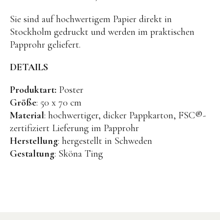
BENA | Holzbausteine
Sie sind auf hochwertigem Papier direkt in
Stockholm gedruckt und werden im praktischen
Min Min Copenhagen
Papprohr geliefert.
LIVING PUPPETS®
DETAILS
Orange toys
just dutch Kuscheltiere
Produktart:
Poster
Größe
: 50 x 70 cm
HAPE Spielzeug
Material
: hochwertiger, dicker Pappkarton, FSC®-
OYOY living Spielzeug
zertifiziert Lieferung im Papprohr
Herstellung
: hergestellt in Schweden
Kraul Spielzeug
Gestaltung
: Sköna Ting
Wilesco Dampfmaschinen
Konges Sløjd Spielzeug
MIKANU Babyrasseln
Geschenke zur Geburt