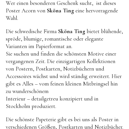
Wer einen besonderen Geschenk sucht, ist dieses
Kuscheltiere
Poster Acorn von
Sköna Ting
eine hervorragende
Lernspiele
Wahl.
Holzspielzeug
Die schwedische Firma
Sköna Ting
bietet blühende,
GRIMM’S
spröde, blumige, romantische oder elegante
Spielzeug aus dem Erzgebirge
Varianten im Papierformat an.
Sie suchen und finden die schönsten Motive einer
filipok Holzspielzeuge
vergangenen Zeit. Die einzigartigen Kollektionen
WOODEN STORY
von Postern, Postkarten, Notizbüchern und
GRAPAT
Accessoires wächst und wird ständig erweitert. Hier
gibt es Alles – vom feinen kleinen Mitbringsel hin
RADUGA GREZ
zu wunderschönem
activity boards
Interieur – detailgetreu konzipiert und in
Stockholm produziert.
lotes toys
Konges Sløjd
Die schönste Papeterie gibt es bei uns als Poster in
verschiedenen Größen, Postkarten und Notizbücher.
KUMI MOOD Spielkunst