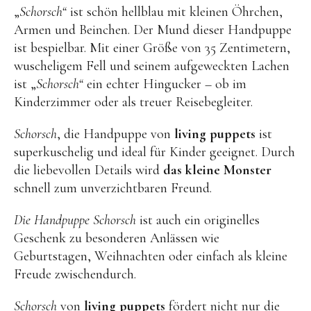
Kuscheltiere
„
Schorsch“
ist schön hellblau mit kleinen Öhrchen,
Armen und Beinchen. Der Mund dieser Handpuppe
Lernspiele
ist bespielbar. Mit einer Größe von 35 Zentimetern,
Holzspielzeug
wuscheligem Fell und seinem aufgeweckten Lachen
GRIMM’S
ist „
Schorsch“
ein echter Hingucker – ob im
Kinderzimmer oder als treuer Reisebegleiter.
Spielzeug aus dem Erzgebirge
filipok Holzspielzeuge
Schorsch
, die Handpuppe von
living puppets
ist
superkuschelig und ideal für Kinder geeignet. Durch
WOODEN STORY
die liebevollen Details wird
das kleine Monster
GRAPAT
schnell zum unverzichtbaren Freund.
RADUGA GREZ
Die Handpuppe
Schorsch
ist auch ein originelles
activity boards
Geschenk zu besonderen Anlässen wie
Geburtstagen, Weihnachten oder einfach als kleine
lotes toys
Freude zwischendurch.
Konges Sløjd
Schorsch
von
living puppets
fördert nicht nur die
KUMI MOOD Spielkunst