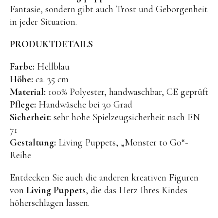
Fantasie, sondern gibt auch Trost und Geborgenheit
BENA | Holzbausteine
in jeder Situation.
Min Min Copenhagen
PRODUKTDETAILS
LIVING PUPPETS®
Farbe:
Hellblau
Orange toys
Höhe:
ca. 35 cm
just dutch Kuscheltiere
Material:
100% Polyester, handwaschbar, CE geprüft
Pflege:
Handwäsche bei 30 Grad
HAPE Spielzeug
Sicherheit
: sehr hohe Spielzeugsicherheit nach EN
OYOY living Spielzeug
71
Kraul Spielzeug
Gestaltung:
Living Puppets, „Monster to Go“-
Reihe
Wilesco Dampfmaschinen
Konges Sløjd Spielzeug
Entdecken Sie auch die anderen kreativen Figuren
von
Living Puppets
, die das Herz Ihres Kindes
MIKANU Babyrasseln
höherschlagen lassen.
Geschenke zur Geburt