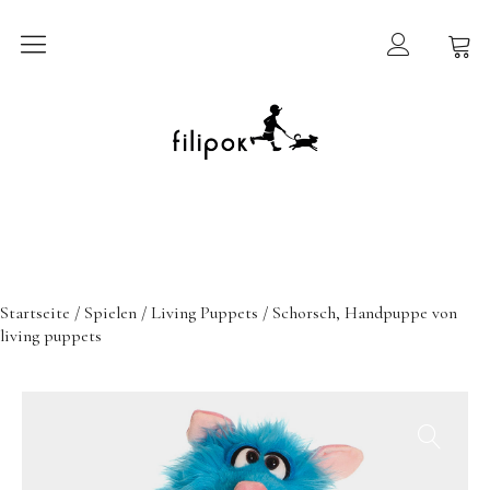
Sommermarkt
New In
Möbel
filipok Möbel
Startseite
/
Spielen
/
Living Puppets
/ Schorsch, Handpuppe von
Wigiwama
living puppets
GRIMMS Möbel
Mammalampa
Accessoires