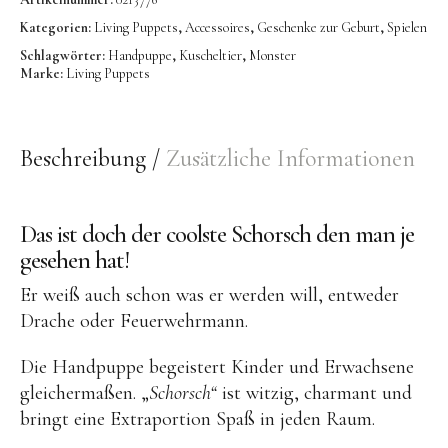
OYOY living
Kategorien:
Living Puppets
,
Accessoires
,
Geschenke zur Geburt
,
Spielen
OVO things | Kerzenhalter
Schlagwörter:
Handpuppe
,
Kuscheltier
,
Monster
Marke:
Living Puppets
PLÜKT | Tees
Sköna Ting | Papeterie
studio ROOF | Bastel-Sets
Beschreibung
Zusätzliche Informationen
YEYE Sonnenbrillen für Kinder
Telmas Botanica | Kerzen
Das ist doch der coolste Schorsch den man je
gesehen hat!
the Munio | Duftkerzen & Seifen
Er weiß auch schon was er werden will, entweder
TILDA Puppen
Drache oder Feuerwehrmann.
Spielen
Die Handpuppe begeistert Kinder und Erwachsene
Basteln & Experimente
gleichermaßen. „
Schorsch“
ist witzig, charmant und
bringt eine Extraportion Spaß in jeden Raum.
Bücher