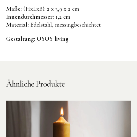
Kuscheltiere
Maße:
(HxLxB): 2 x 3,9 x 2 cm
Lernspiele
Innendurchmesser:
1,2 cm
Material:
Edelstahl, messingbeschichtet
Holzspielzeug
GRIMM’S
Gestaltung:
OYOY living
Spielzeug aus dem Erzgebirge
filipok Holzspielzeuge
WOODEN STORY
GRAPAT
Ähnliche Produkte
RADUGA GREZ
activity boards
lotes toys
Konges Sløjd
KUMI MOOD Spielkunst