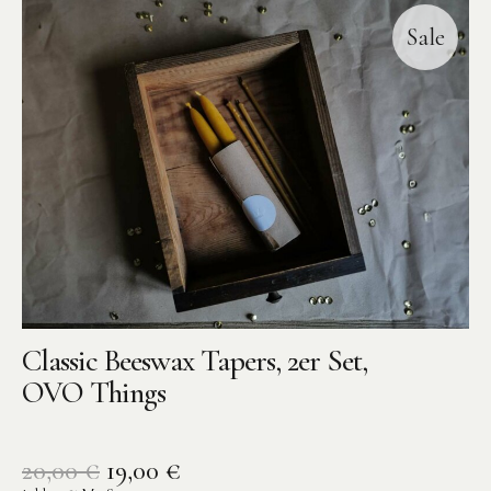
Sale
Instagram
Pinterest
Classic Beeswax Tapers, 2er Set,
OVO Things
20,00
€
19,00
€