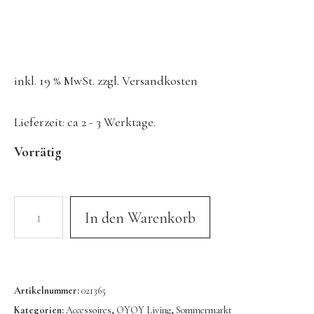
Konges Sløjd
Kunst & Form
LIEWOOD
inkl. 19 % MwSt.
zzgl.
Versandkosten
DUFTE Manufaktur
Lovi | Wooden Creations
Lieferzeit:
ca 2 - 3 Werktage.
MAVA Kinderuhren
Vorrätig
MIKANU | Decken & Rasseln
MIMI’lou | Wanddeko
In den Warenkorb
MINI KYOMO | Kinderuhren
Mr MARIA | Leuchten
notthegirl | Seife & Kerzen
Artikelnummer:
021365
NUUKK | Papierdesign & Kissen
Kategorien:
Accessoires
,
OYOY Living
,
Sommermarkt