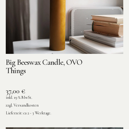
BENA | Holzbausteine
Min Min Copenhagen
LIVING PUPPETS®
Orange toys
just dutch Kuscheltiere
Big Beeswax Candle, OVO
HAPE Spielzeug
Things
OYOY living Spielzeug
Kraul Spielzeug
37,00
€
Wilesco Dampfmaschinen
inkl. 19 % MwSt.
Konges Sløjd Spielzeug
zzgl.
Versandkosten
MIKANU Babyrasseln
Lieferzeit:
ca 2 - 3 Werktage.
Geschenke zur Geburt