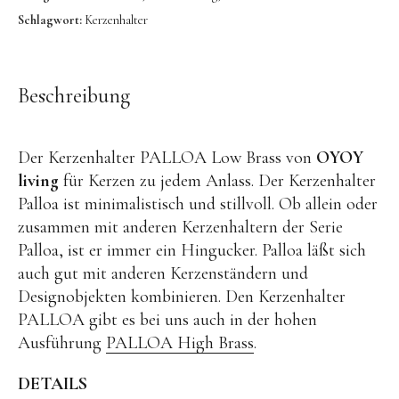
OYOY living
Schlagwort:
Kerzenhalter
OVO things | Kerzenhalter
PLÜKT | Tees
Beschreibung
Sköna Ting | Papeterie
studio ROOF | Bastel-Sets
Der Kerzenhalter PALLOA Low Brass von
OYOY
YEYE Sonnenbrillen für Kinder
living
für Kerzen zu jedem Anlass. Der Kerzenhalter
Telmas Botanica | Kerzen
Palloa ist minimalistisch und stillvoll. Ob allein oder
zusammen mit anderen Kerzenhaltern der Serie
the Munio | Duftkerzen & Seifen
Palloa, ist er immer ein Hingucker. Palloa läßt sich
TILDA Puppen
auch gut mit anderen Kerzenständern und
Spielen
Designobjekten kombinieren. Den Kerzenhalter
PALLOA gibt es bei uns auch in der hohen
Ausführung
PALLOA High Brass
.
Basteln & Experimente
Bücher
DETAILS