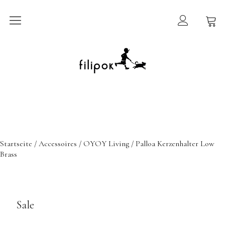
Sommermarkt
New In
Möbel
filipok Möbel
Startseite
/
Accessoires
/
OYOY Living
/ Palloa Kerzenhalter Low
Wigiwama
Brass
GRIMMS Möbel
Mammalampa
Accessoires
Sale