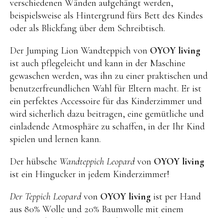
verschiedenen Wänden aufgehängt werden,
Kuscheltiere
beispielsweise als Hintergrund fürs Bett des Kindes
Lernspiele
oder als Blickfang über dem Schreibtisch.
Holzspielzeug
Der Jumping Lion Wandteppich von
OYOY living
GRIMM’S
ist auch pflegeleicht und kann in der Maschine
Spielzeug aus dem Erzgebirge
gewaschen werden, was ihn zu einer praktischen und
benutzerfreundlichen Wahl für Eltern macht. Er ist
filipok Holzspielzeuge
ein perfektes Accessoire für das Kinderzimmer und
WOODEN STORY
wird sicherlich dazu beitragen, eine gemütliche und
einladende Atmosphäre zu schaffen, in der Ihr Kind
GRAPAT
spielen und lernen kann.
RADUGA GREZ
Der hübsche
Wandteppich Leopard
von
OYOY living
activity boards
ist ein Hingucker in jedem Kinderzimmer!
lotes toys
Der Teppich Leopard
von
OYOY living
ist per Hand
Konges Sløjd
aus 80% Wolle und 20% Baumwolle mit einem
KUMI MOOD Spielkunst