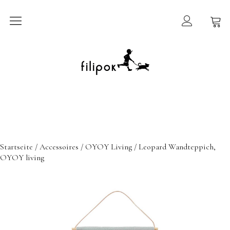
Sommermarkt
New In
Möbel
filipok Möbel
Startseite
/
Accessoires
/
OYOY Living
/ Leopard Wandteppich,
Wigiwama
OYOY living
GRIMMS Möbel
Mammalampa
Accessoires