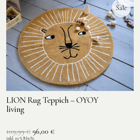
Sale
LION Rug Teppich – OYOY
living
109,99
€
96,00
€
inkl. 19 % MwSt.