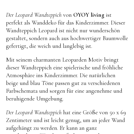
OYOY living
OVO things | Kerzenhalter
Der Leopard Wandteppich
von
OYOY living
ist
perfekt als Wanddeko für das Kinderzimmer. Dieser
PLÜKT | Tees
Wandteppich Leopard ist nicht nur wunderschön
Sköna Ting | Papeterie
gestaltet, sondern auch aus hochwertiger Baumwolle
studio ROOF | Bastel-Sets
gefertigt, die weich und langlebig ist.
YEYE Sonnenbrillen für Kinder
Mit seinem charmanten Leoparden Motiv bringt
Telmas Botanica | Kerzen
dieser Wandteppich eine spielerische und fröhliche
Atmosphäre ins Kinderzimmer. Die natürlichen
the Munio | Duftkerzen & Seifen
beige und blau Töne passen gut zu verschiedenen
TILDA Puppen
Farbschemata und sorgen für eine angenehme und
Spielen
beruhigende Umgebung.
Der Leopard Wandteppich
hat eine Größe von 50 x 69
Basteln & Experimente
Zentimeter und ist leicht genug, um an jeder Wand
Bücher
aufgehängt zu werden. Er kann an ganz