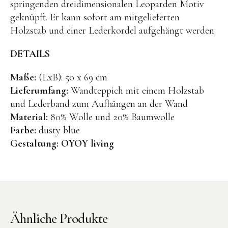
springenden dreidimensionalen Leoparden Motiv
BENA | Holzbausteine
geknüpft. Er kann sofort am mitgelieferten
Holzstab und einer Lederkordel aufgehängt werden.
Min Min Copenhagen
DETAILS
LIVING PUPPETS®
Orange toys
Maße:
(LxB): 50 x 69 cm
Lieferumfang:
Wandteppich mit einem Holzstab
just dutch Kuscheltiere
und Lederband zum Aufhängen an der Wand
HAPE Spielzeug
Material:
80% Wolle und 20% Baumwolle
OYOY living Spielzeug
Farbe:
dusty blue
Gestaltung:
OYOY living
Kraul Spielzeug
Wilesco Dampfmaschinen
Konges Sløjd Spielzeug
MIKANU Babyrasseln
Ähnliche Produkte
Geschenke zur Geburt