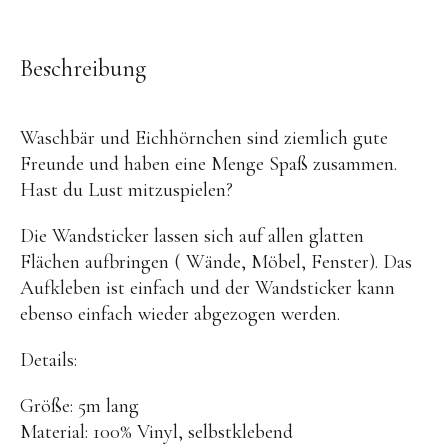
OYOY living
OVO things | Kerzenhalter
Beschreibung
PLÜKT | Tees
Sköna Ting | Papeterie
Waschbär und Eichhörnchen sind ziemlich gute
studio ROOF | Bastel-Sets
Freunde und haben eine Menge Spaß zusammen.
YEYE Sonnenbrillen für Kinder
Hast du Lust mitzuspielen?
Telmas Botanica | Kerzen
Die Wandsticker lassen sich auf allen glatten
the Munio | Duftkerzen & Seifen
Flächen aufbringen ( Wände, Möbel, Fenster). Das
Aufkleben ist einfach und der Wandsticker kann
TILDA Puppen
ebenso einfach wieder abgezogen werden.
Spielen
Details:
Basteln & Experimente
Größe: 5m lang
Bücher
Material: 100% Vinyl, selbstklebend