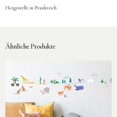
Kuscheltiere
Hergestellt in Frankreich
Lernspiele
Holzspielzeug
GRIMM’S
Spielzeug aus dem Erzgebirge
Ähnliche Produkte
filipok Holzspielzeuge
WOODEN STORY
GRAPAT
RADUGA GREZ
activity boards
lotes toys
Konges Sløjd
KUMI MOOD Spielkunst