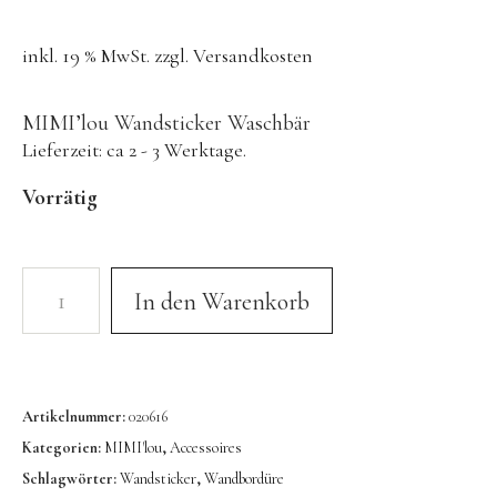
Konges Sløjd
inkl. 19 % MwSt.
zzgl.
Versandkosten
Kunst & Form
LIEWOOD
MIMI’lou Wandsticker Waschbär
DUFTE Manufaktur
Lieferzeit:
ca 2 - 3 Werktage.
Lovi | Wooden Creations
Vorrätig
MAVA Kinderuhren
MIKANU | Decken & Rasseln
In den Warenkorb
MIMI’lou | Wanddeko
MINI KYOMO | Kinderuhren
Mr MARIA | Leuchten
Artikelnummer:
020616
notthegirl | Seife & Kerzen
Kategorien:
MIMI'lou
,
Accessoires
NUUKK | Papierdesign & Kissen
Schlagwörter:
Wandsticker
,
Wandbordüre