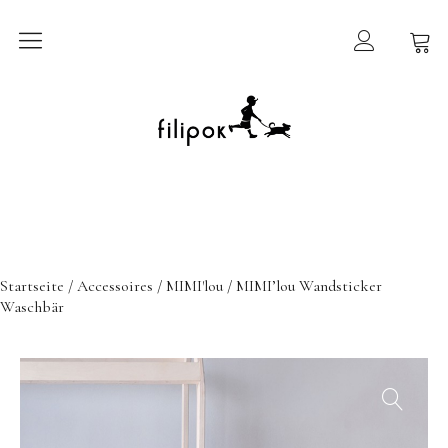
Sommermarkt
New In
Möbel
filipok Möbel
Startseite
/
Accessoires
/
MIMI'lou
/ MIMI’lou Wandsticker
Wigiwama
Waschbär
GRIMMS Möbel
Mammalampa
Accessoires