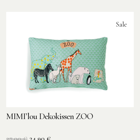
Sale
MIMI’lou Dekokissen ZOO
27,00
€
24,90
€