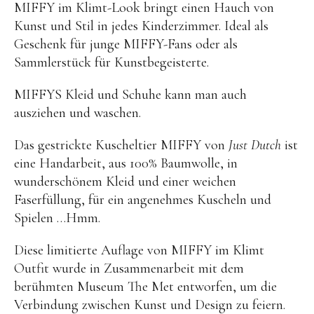
MIFFY im Klimt-Look bringt einen Hauch von
Kuscheltiere
Kunst und Stil in jedes Kinderzimmer. Ideal als
Lernspiele
Geschenk für junge MIFFY-Fans oder als
Holzspielzeug
Sammlerstück für Kunstbegeisterte.
GRIMM’S
MIFFYS Kleid und Schuhe kann man auch
Spielzeug aus dem Erzgebirge
ausziehen und waschen.
filipok Holzspielzeuge
Das gestrickte Kuscheltier MIFFY von
Just Dutch
ist
WOODEN STORY
eine Handarbeit, aus 100% Baumwolle, in
wunderschönem
Kleid
und einer weichen
GRAPAT
Faserfüllung, für ein angenehmes Kuscheln und
RADUGA GREZ
Spielen …Hmm.
activity boards
Diese limitierte Auflage von MIFFY im Klimt
lotes toys
Outfit wurde in Zusammenarbeit mit dem
Konges Sløjd
berühmten Museum The Met entworfen, um die
Verbindung zwischen Kunst und Design zu feiern.
KUMI MOOD Spielkunst