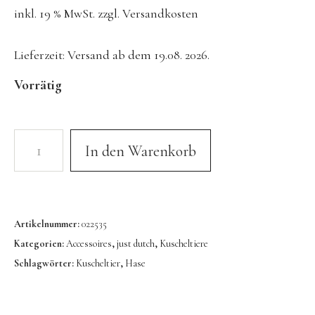
inkl. 19 % MwSt.
zzgl.
Versandkosten
Konges Sløjd
Kunst & Form
Lieferzeit:
Versand ab dem 19.08. 2026.
LIEWOOD
Vorrätig
DUFTE Manufaktur
Lovi | Wooden Creations
MAVA Kinderuhren
In den Warenkorb
MIKANU | Decken & Rasseln
MIMI’lou | Wanddeko
MINI KYOMO | Kinderuhren
Artikelnummer:
022535
Mr MARIA | Leuchten
Kategorien:
Accessoires
,
just dutch
,
Kuscheltiere
Schlagwörter:
Kuscheltier
,
Hase
notthegirl | Seife & Kerzen
NUUKK | Papierdesign & Kissen