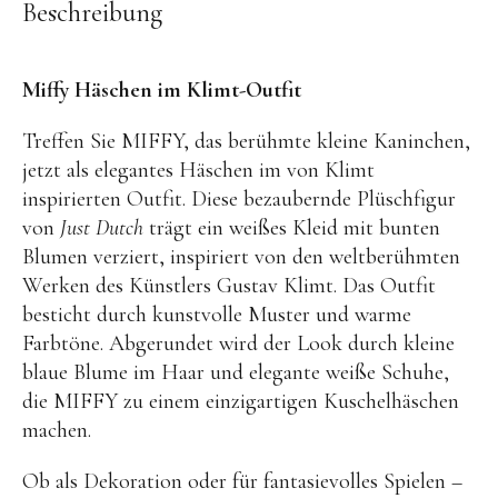
OYOY living
Beschreibung
OVO things | Kerzenhalter
PLÜKT | Tees
Miffy Häschen im Klimt-Outfit
Sköna Ting | Papeterie
Treffen Sie MIFFY, das berühmte kleine Kaninchen,
studio ROOF | Bastel-Sets
jetzt als elegantes Häschen im von Klimt
inspirierten Outfit. Diese bezaubernde Plüschfigur
YEYE Sonnenbrillen für Kinder
von
Just Dutch
trägt ein weißes Kleid mit bunten
Telmas Botanica | Kerzen
Blumen verziert, inspiriert von den weltberühmten
Werken des Künstlers Gustav Klimt. Das Outfit
the Munio | Duftkerzen & Seifen
besticht durch kunstvolle Muster und warme
TILDA Puppen
Farbtöne. Abgerundet wird der Look durch kleine
Spielen
blaue Blume im Haar und elegante weiße Schuhe,
die MIFFY zu einem einzigartigen Kuschelhäschen
machen.
Basteln & Experimente
Bücher
Ob als Dekoration oder für fantasievolles Spielen –