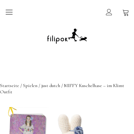
Sommermarkt
New In
Möbel
filipok Möbel
Startseite
/
Spielen
/
just dutch
/ MIFFY Kuschelhase – im Klimt
Wigiwama
Outfit
GRIMMS Möbel
Mammalampa
Accessoires