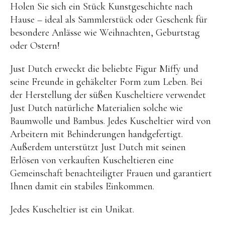
Holen Sie sich ein Stück Kunstgeschichte nach
BENA | Holzbausteine
Hause – ideal als Sammlerstück oder Geschenk für
besondere Anlässe wie Weihnachten, Geburtstag
Min Min Copenhagen
oder Ostern!
LIVING PUPPETS®
Just Dutch erweckt die beliebte Figur Miffy und
Orange toys
seine Freunde in gehäkelter Form zum Leben. Bei
just dutch Kuscheltiere
der Herstellung der süßen Kuscheltiere verwendet
Just Dutch natürliche Materialien solche wie
HAPE Spielzeug
Baumwolle und Bambus. Jedes Kuscheltier wird von
OYOY living Spielzeug
Arbeitern mit Behinderungen handgefertigt.
Kraul Spielzeug
Außerdem unterstützt Just Dutch mit seinen
Erlösen von verkauften Kuscheltieren eine
Wilesco Dampfmaschinen
Gemeinschaft benachteiligter Frauen und garantiert
Konges Sløjd Spielzeug
Ihnen damit ein stabiles Einkommen.
MIKANU Babyrasseln
Jedes Kuscheltier ist ein Unikat.
Geschenke zur Geburt