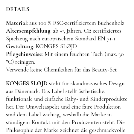
Kuscheltiere
DETAILS
Lernspiele
Material
: aus 100 % FSC-zertifiziertem Buchenholz
Holzspielzeug
Altersempfehlung
: ab +3 Jahren, CE zertifiziertes
GRIMM’S
Spielzeug nach europäischem Standard EN 71-1
Spielzeug aus dem Erzgebirge
Gestaltung
: KONGES SLØJD
Pflegehinweise
: Mit einem feuchten Tuch (max. 30
filipok Holzspielzeuge
°C) reinigen.
WOODEN STORY
Verwende keine Chemikalien für das Beauty-Set
GRAPAT
KONGES SLØJD
steht für skandinavisches Design
RADUGA GREZ
aus Dänemark. Das Label stellt ästhetische,
funktionale und einfache Baby- und Kinderprodukte
activity boards
her. Der Umweltaspekt und eine faire Produktion
lotes toys
sind dem Label wichtig, weshalb die Marke in
Konges Sløjd
ständigem Kontakt mit den Produzenten steht. Die
Philosophie der Marke zeichnet die geschmackvolle
KUMI MOOD Spielkunst