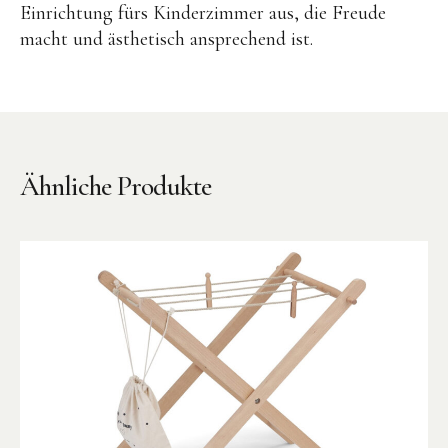
Einrichtung fürs Kinderzimmer aus, die Freude
BENA | Holzbausteine
macht und ästhetisch ansprechend ist.
Min Min Copenhagen
LIVING PUPPETS®
Orange toys
just dutch Kuscheltiere
Ähnliche Produkte
HAPE Spielzeug
OYOY living Spielzeug
Kraul Spielzeug
Wilesco Dampfmaschinen
Konges Sløjd Spielzeug
MIKANU Babyrasseln
Geschenke zur Geburt