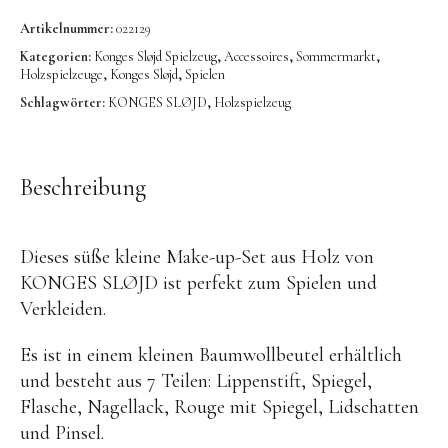
OYOY living
Artikelnummer:
022129
OVO things | Kerzenhalter
Kategorien:
Konges Sløjd Spielzeug
,
Accessoires
,
Sommermarkt
,
Holzspielzeuge
,
Konges Sløjd
,
Spielen
PLÜKT | Tees
Schlagwörter:
KONGES SLØJD
,
Holzspielzeug
Sköna Ting | Papeterie
studio ROOF | Bastel-Sets
Beschreibung
YEYE Sonnenbrillen für Kinder
Telmas Botanica | Kerzen
Dieses süße kleine Make-up-Set aus Holz von
the Munio | Duftkerzen & Seifen
KONGES SLØJD ist perfekt zum Spielen und
TILDA Puppen
Verkleiden.
Spielen
Es ist in einem kleinen Baumwollbeutel erhältlich
und besteht aus 7 Teilen: Lippenstift, Spiegel,
Basteln & Experimente
Flasche, Nagellack, Rouge mit Spiegel, Lidschatten
Bücher
und Pinsel.