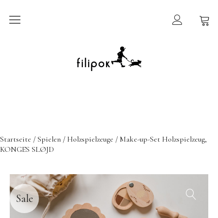
Sommermarkt
New In
Möbel
filipok Möbel
Startseite
/
Spielen
/
Holzspielzeuge
/ Make-up-Set Holzspielzeug,
Wigiwama
KONGES SLØJD
GRIMMS Möbel
Mammalampa
Accessoires
Sale