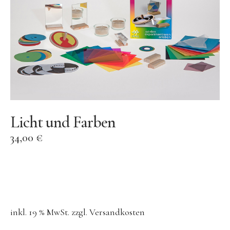
AY-KASA | Aufbewahrung
AÃRK COLLECTIVE | Uhren
Aufschnitt Berlin
DON FISHER | Fischtaschen
Ava & Yves
Gergerland Boxen
eBoy
Licht und Farben
Flensted Mobiles
34,00
€
Grete Manufaktur
Jurianne Matter | Papeterie
JORA DAHL | Blumensamen
Keramik
inkl. 19 % MwSt.
zzgl.
Versandkosten
KINETIC LEVI