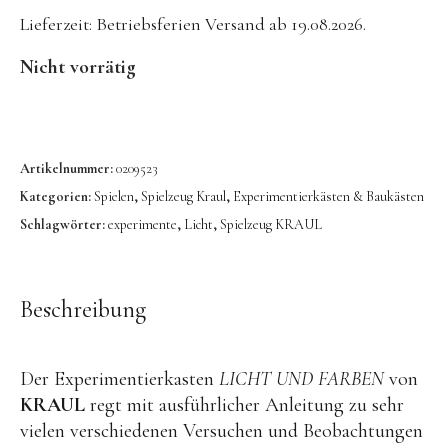
Konges Sløjd
Lieferzeit:
Betriebsferien Versand ab 19.08.2026.
Kunst & Form
Nicht vorrätig
LIEWOOD
DUFTE Manufaktur
Lovi | Wooden Creations
Artikelnummer:
0209523
Kategorien:
Spielen
,
Spielzeug Kraul
,
Experimentierkästen & Baukästen
MAVA Kinderuhren
Schlagwörter:
experimente
,
Licht
,
Spielzeug KRAUL
MIKANU | Decken & Rasseln
MIMI’lou | Wanddeko
Beschreibung
MINI KYOMO | Kinderuhren
Mr MARIA | Leuchten
Der Experimentierkasten
LICHT UND FARBEN
von
notthegirl | Seife & Kerzen
KRAUL
regt mit ausführlicher Anleitung zu sehr
NUUKK | Papierdesign & Kissen
vielen verschiedenen Versuchen und Beobachtungen