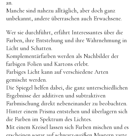
OYOY living
an.
Manche sind nahezu alltäglich, aber doch ganz
OVO things | Kerzenhalter
unbekannt, andere überraschen auch Erwachsene.
PLÜKT | Tees
Wer sie durchführt, erfährt Interessantes über die
Sköna Ting | Papeterie
Farben, ihre Entstehung und ihre Wahrnehmung in
studio ROOF | Bastel-Sets
Licht und Schatten.
Komplementärfarben werden als Nachbilder der
YEYE Sonnenbrillen für Kinder
farbigen Folien und Kartons erlebt.
Telmas Botanica | Kerzen
Farbiges Licht kann auf verschiedene Arten
the Munio | Duftkerzen & Seifen
gemischt werden.
Die Spiegel helfen dabei, die ganz unterschiedlichen
TILDA Puppen
Ergebnisse der additiven und subtraktiven
Spielen
Farbmischung direkt nebeneinander zu beobachten.
Hinter einem Prisma entstehen und überlagern sich
Basteln & Experimente
die Farben im Spektrum des Lichtes.
Mit einem Kreisel lassen sich Farben mischen und es
Bücher
erscheinen sogar auf schwarz-weißen Mustern zarte