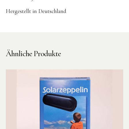
BENA | Holzbausteine
Hergestellt in Deutschland
Min Min Copenhagen
LIVING PUPPETS®
Orange toys
just dutch Kuscheltiere
Ähnliche Produkte
HAPE Spielzeug
OYOY living Spielzeug
Kraul Spielzeug
Wilesco Dampfmaschinen
Konges Sløjd Spielzeug
MIKANU Babyrasseln
Geschenke zur Geburt