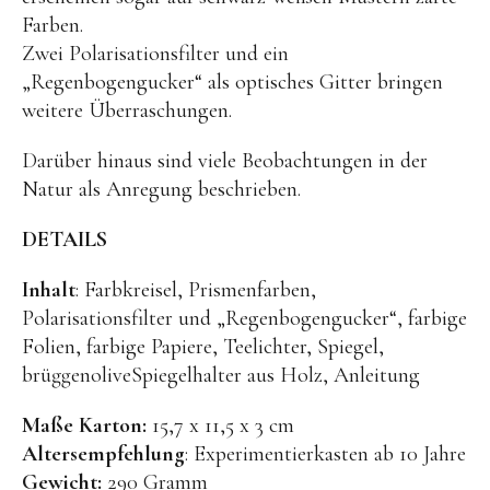
Kuscheltiere
Farben.
Lernspiele
Zwei Polarisationsfilter und ein
„Regenbogengucker“ als optisches Gitter bringen
Holzspielzeug
weitere Überraschungen.
GRIMM’S
Darüber hinaus sind viele Beobachtungen in der
Spielzeug aus dem Erzgebirge
Natur als Anregung beschrieben.
filipok Holzspielzeuge
DETAILS
WOODEN STORY
GRAPAT
Inhalt
: Farbkreisel, Prismenfarben,
Polarisationsfilter und „Regenbogengucker“, farbige
RADUGA GREZ
Folien, farbige Papiere, Teelichter, Spiegel,
activity boards
brüggenoliveSpiegelhalter aus Holz, Anleitung
lotes toys
Maße Karton:
15,7 x 11,5 x 3 cm
Konges Sløjd
Altersempfehlung
: Experimentierkasten ab 10 Jahre
Gewicht:
290 Gramm
KUMI MOOD Spielkunst