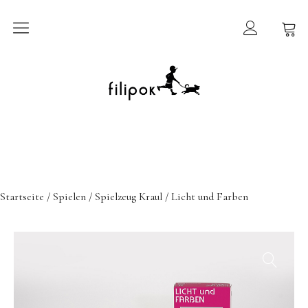
Sommermarkt
New In
Möbel
filipok Möbel
Startseite
/
Spielen
/
Spielzeug Kraul
/ Licht und Farben
Wigiwama
GRIMMS Möbel
Mammalampa
Accessoires