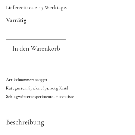
Konges Sløjd
Lieferzeit:
ca 2 - 3 Werktage.
Kunst & Form
Vorrätig
LIEWOOD
DUFTE Manufaktur
In den Warenkorb
Lovi | Wooden Creations
MAVA Kinderuhren
MIKANU | Decken & Rasseln
Artikelnummer:
0209521
MIMI’lou | Wanddeko
Kategorien:
Spielen
,
Spielzeug Kraul
MINI KYOMO | Kinderuhren
Schlagwörter:
experimente
,
Horchkiste
Mr MARIA | Leuchten
notthegirl | Seife & Kerzen
Beschreibung
NUUKK | Papierdesign & Kissen