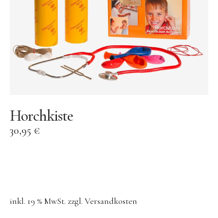
AY-KASA | Aufbewahrung
AÃRK COLLECTIVE | Uhren
Aufschnitt Berlin
DON FISHER | Fischtaschen
Ava & Yves
Gergerland Boxen
eBoy
Horchkiste
Flensted Mobiles
30,95
€
Grete Manufaktur
Jurianne Matter | Papeterie
JORA DAHL | Blumensamen
Keramik
inkl. 19 % MwSt.
zzgl.
Versandkosten
KINETIC LEVI