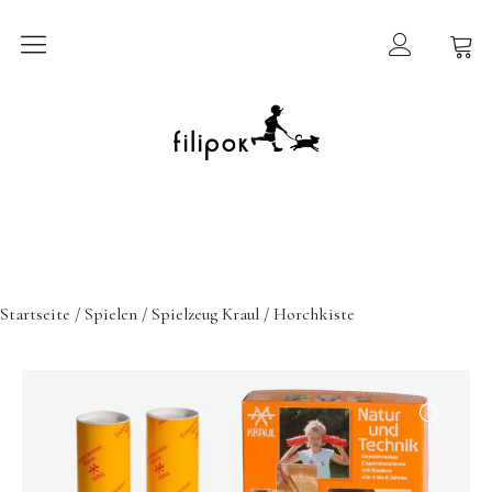
Sommermarkt
New In
Möbel
filipok Möbel
Startseite
/
Spielen
/
Spielzeug Kraul
/ Horchkiste
Wigiwama
GRIMMS Möbel
Mammalampa
Accessoires