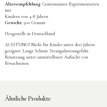
Kuscheltiere
Altersempfehlung
: Gemeinsames Experimentieren
mit
Lernspiele
Kindern von 4-8 Jahren
Holzspielzeug
Gewicht:
500 Gramm
GRIMM’S
Hergestellt in Deutschland
Spielzeug aus dem Erzgebirge
ACHTUNG! Nicht für Kinder unter drei Jahren
filipok Holzspielzeuge
geeignet. Lange Schnur. Strangulationsgefahr.
WOODEN STORY
Benutzung unter unmittelbarer Aufsicht von
GRAPAT
Erwachsenen.
RADUGA GREZ
activity boards
lotes toys
Ähnliche Produkte
Konges Sløjd
KUMI MOOD Spielkunst