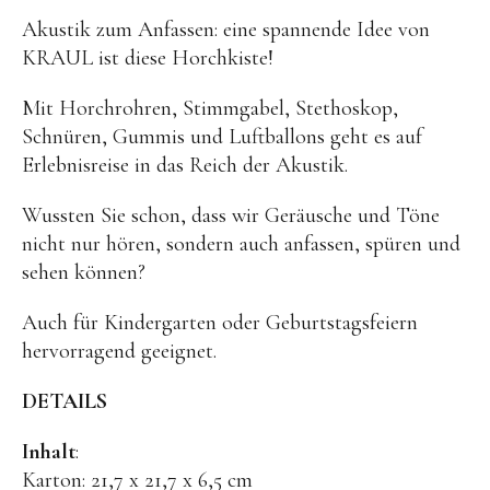
OYOY living
Akustik zum Anfassen: eine spannende Idee von
OVO things | Kerzenhalter
KRAUL ist diese Horchkiste!
PLÜKT | Tees
Mit Horchrohren, Stimmgabel, Stethoskop,
Sköna Ting | Papeterie
Schnüren, Gummis und Luftballons geht es auf
Erlebnisreise in das Reich der Akustik.
studio ROOF | Bastel-Sets
YEYE Sonnenbrillen für Kinder
Wussten Sie schon, dass wir Geräusche und Töne
nicht nur hören, sondern auch anfassen, spüren und
Telmas Botanica | Kerzen
sehen können?
the Munio | Duftkerzen & Seifen
Auch für Kindergarten oder Geburtstagsfeiern
TILDA Puppen
hervorragend geeignet.
Spielen
DETAILS
Basteln & Experimente
Inhalt
:
Bücher
Karton: 21,7 x 21,7 x 6,5 cm