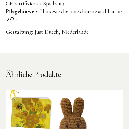
CE zertifiziertes Spielzeug
BENA | Holzbausteine
Pflegehinweis
: Handwäsche, maschinenwaschbar bis
30°C
Min Min Copenhagen
LIVING PUPPETS®
Gestaltung:
Just Dutch, Niederlande
Orange toys
just dutch Kuscheltiere
HAPE Spielzeug
OYOY living Spielzeug
Ähnliche Produkte
Kraul Spielzeug
Wilesco Dampfmaschinen
Konges Sløjd Spielzeug
MIKANU Babyrasseln
Geschenke zur Geburt