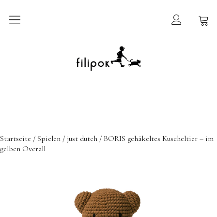
Sommermarkt
New In
Möbel
filipok Möbel
Startseite
/
Spielen
/
just dutch
/ BORIS gehäkeltes Kuscheltier – im
Wigiwama
gelben Overall
GRIMMS Möbel
Mammalampa
Accessoires