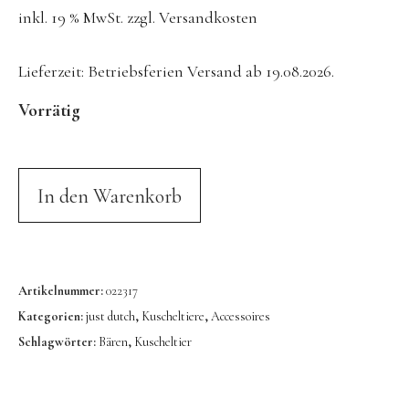
inkl. 19 % MwSt.
zzgl.
Versandkosten
Konges Sløjd
Kunst & Form
Lieferzeit:
Betriebsferien Versand ab 19.08.2026.
LIEWOOD
Vorrätig
DUFTE Manufaktur
Lovi | Wooden Creations
MAVA Kinderuhren
In den Warenkorb
MIKANU | Decken & Rasseln
MIMI’lou | Wanddeko
MINI KYOMO | Kinderuhren
Artikelnummer:
022317
Mr MARIA | Leuchten
Kategorien:
just dutch
,
Kuscheltiere
,
Accessoires
Schlagwörter:
Bären
,
Kuscheltier
notthegirl | Seife & Kerzen
NUUKK | Papierdesign & Kissen