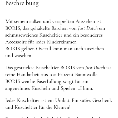
OYOY living
Beschreibung
OVO things | Kerzenhalter
PLÜKT | Tees
Mit seinem süßen und verspielten Aussehen ist
BORIS, das gehäkelte Bärchen von
Just Dutch
ein
Sköna Ting | Papeterie
schmuseweiches Kuscheltier und ein besonderes
studio ROOF | Bastel-Sets
Accessoire für jedes Kinderzimmer.
BORIS gelben Overall kann man auch ausziehen
YEYE Sonnenbrillen für Kinder
und waschen.
Telmas Botanica | Kerzen
Das gestrickte Kuscheltier BORIS von
Just Dutch
ist
the Munio | Duftkerzen & Seifen
reine Handarbeit aus 100 Prozent Baumwolle.
TILDA Puppen
BORIS weiche Faserfüllung sorgt für ein
Spielen
angenehmes Kuscheln und Spielen …Hmm.
Jedes Kuscheltier ist ein Unikat. Ein süßes Geschenk
Basteln & Experimente
und Kuscheltier für die Kleinen!
Bücher