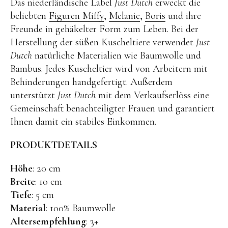
Das niederländische Label
Just Dutch
erweckt die
Kuscheltiere
beliebten
Figuren Miffy
,
Melanie
,
Boris
und ihre
Lernspiele
Freunde in gehäkelter Form zum Leben. Bei der
Herstellung der süßen Kuscheltiere verwendet
Holzspielzeug
Just
Dutch
natürliche Materialien wie Baumwolle und
GRIMM’S
Bambus. Jedes Kuscheltier wird von Arbeitern mit
Spielzeug aus dem Erzgebirge
Behinderungen handgefertigt. Außerdem
unterstützt
Just Dutch
mit dem Verkaufserlöss eine
filipok Holzspielzeuge
Gemeinschaft benachteiligter Frauen und garantiert
WOODEN STORY
Ihnen damit ein stabiles Einkommen.
GRAPAT
PRODUKTDETAILS
RADUGA GREZ
Höhe
: 20 cm
activity boards
Breite
: 10 cm
lotes toys
Tiefe
: 5 cm
Konges Sløjd
Material
: 100% Baumwolle
Altersempfehlung
: 3+
KUMI MOOD Spielkunst