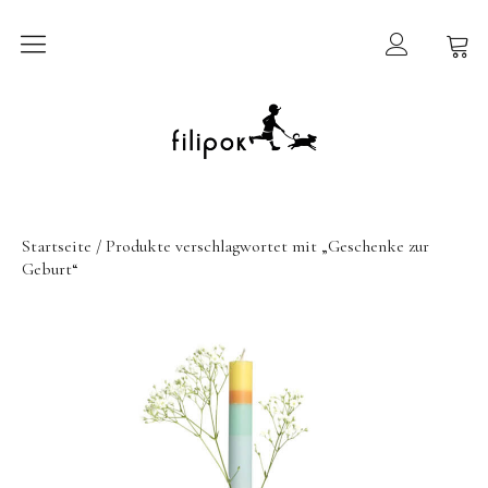
Sommermarkt
New In
Möbel
Startseite
/ Produkte verschlagwortet mit „Geschenke zur
Geburt“
filipok Möbel
Wigiwama
GRIMMS Möbel
Mammalampa
Accessoires