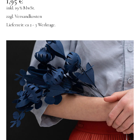
1,95
€
inkl. 19 % MwSt.
zzgl.
Versandkosten
Lieferzeit:
ca 2 - 3 Werktage.
Instagram
Pinterest