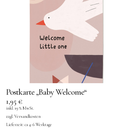
OYOY living
OVO things | Kerzenhalter
PLÜKT | Tees
Sköna Ting | Papeterie
studio ROOF | Bastel-Sets
YEYE Sonnenbrillen für Kinder
Telmas Botanica | Kerzen
the Munio | Duftkerzen & Seifen
TILDA Puppen
Postkarte „Baby Welcome“
Spielen
1,95
€
inkl. 19 % MwSt.
zzgl.
Versandkosten
Basteln & Experimente
Lieferzeit:
ca 4-6 Werktage
Bücher