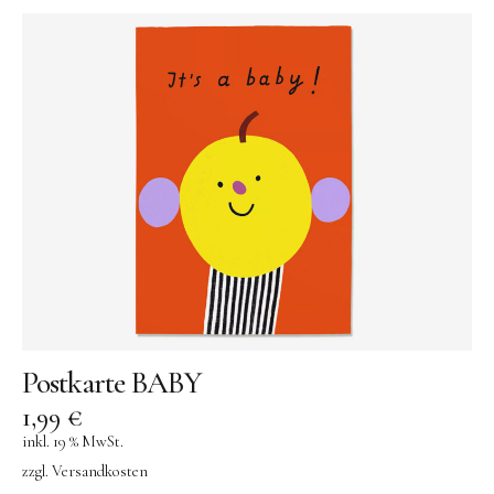
Kuscheltiere
Lernspiele
Holzspielzeug
GRIMM’S
Spielzeug aus dem Erzgebirge
filipok Holzspielzeuge
WOODEN STORY
GRAPAT
RADUGA GREZ
activity boards
Postkarte BABY
lotes toys
1,99
€
inkl. 19 % MwSt.
Konges Sløjd
zzgl.
Versandkosten
KUMI MOOD Spielkunst