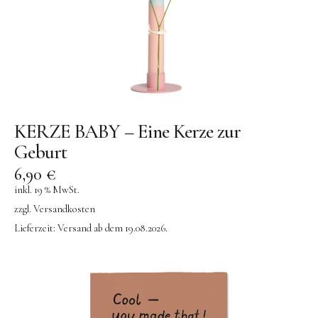
AY-KASA | Aufbewahrung
AÃRK COLLECTIVE | Uhren
Aufschnitt Berlin
DON FISHER | Fischtaschen
Ava & Yves
KERZE BABY – Eine Kerze zur
Gergerland Boxen
Geburt
eBoy
6,90
€
Flensted Mobiles
inkl. 19 % MwSt.
Grete Manufaktur
zzgl.
Versandkosten
Lieferzeit:
Versand ab dem 19.08.2026.
Jurianne Matter | Papeterie
JORA DAHL | Blumensamen
Keramik
KINETIC LEVI