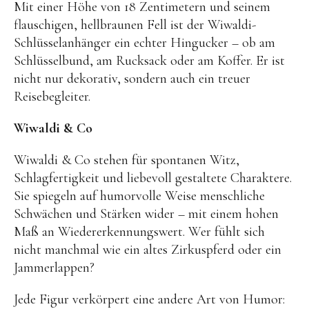
Mit einer Höhe von 18 Zentimetern und seinem
Kuscheltiere
flauschigen, hellbraunen Fell ist der Wiwaldi-
Lernspiele
Schlüsselanhänger ein echter Hingucker – ob am
Holzspielzeug
Schlüsselbund, am Rucksack oder am Koffer. Er ist
nicht nur dekorativ, sondern auch ein treuer
GRIMM’S
Reisebegleiter.
Spielzeug aus dem Erzgebirge
Wiwaldi & Co
filipok Holzspielzeuge
WOODEN STORY
Wiwaldi & Co stehen für spontanen Witz,
Schlagfertigkeit und liebevoll gestaltete Charaktere.
GRAPAT
Sie spiegeln auf humorvolle Weise menschliche
RADUGA GREZ
Schwächen und Stärken wider – mit einem hohen
activity boards
Maß an Wiedererkennungswert. Wer fühlt sich
nicht manchmal wie ein altes Zirkuspferd oder ein
lotes toys
Jammerlappen?
Konges Sløjd
Jede Figur verkörpert eine andere Art von Humor:
KUMI MOOD Spielkunst