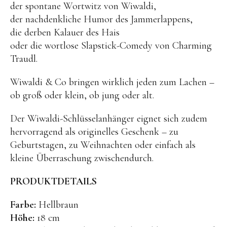
der spontane Wortwitz von Wiwaldi,
BENA | Holzbausteine
der nachdenkliche Humor des Jammerlappens,
die derben Kalauer des Hais
Min Min Copenhagen
oder die wortlose Slapstick-Comedy von Charming
LIVING PUPPETS®
Traudl.
Orange toys
Wiwaldi & Co bringen wirklich jeden zum Lachen –
just dutch Kuscheltiere
ob groß oder klein, ob jung oder alt.
HAPE Spielzeug
Der Wiwaldi-Schlüsselanhänger eignet sich zudem
OYOY living Spielzeug
hervorragend als originelles Geschenk – zu
Geburtstagen, zu Weihnachten oder einfach als
Kraul Spielzeug
kleine Überraschung zwischendurch.
Wilesco Dampfmaschinen
PRODUKTDETAILS
Konges Sløjd Spielzeug
MIKANU Babyrasseln
Farbe:
Hellbraun
Geschenke zur Geburt
Höhe:
18 cm