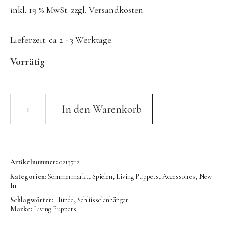
inkl. 19 % MwSt.
zzgl.
Versandkosten
Konges Sløjd
Kunst & Form
Lieferzeit:
ca 2 - 3 Werktage.
LIEWOOD
Vorrätig
DUFTE Manufaktur
Lovi | Wooden Creations
MAVA Kinderuhren
In den Warenkorb
MIKANU | Decken & Rasseln
MIMI’lou | Wanddeko
MINI KYOMO | Kinderuhren
Artikelnummer:
0213712
Mr MARIA | Leuchten
Kategorien:
Sommermarkt
,
Spielen
,
Living Puppets
,
Accessoires
,
New
In
notthegirl | Seife & Kerzen
Schlagwörter:
Hunde
,
Schlüsselanhänger
Marke:
Living Puppets
NUUKK | Papierdesign & Kissen