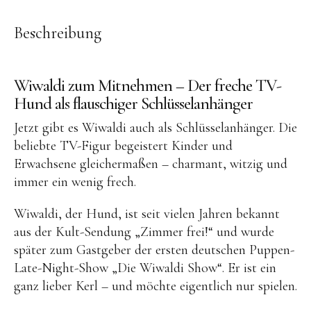
OYOY living
OVO things | Kerzenhalter
Beschreibung
PLÜKT | Tees
Sköna Ting | Papeterie
Wiwaldi zum Mitnehmen – Der freche TV-
Hund als flauschiger Schlüsselanhänger
studio ROOF | Bastel-Sets
Jetzt gibt es Wiwaldi auch als Schlüsselanhänger. Die
YEYE Sonnenbrillen für Kinder
beliebte TV-Figur begeistert Kinder und
Telmas Botanica | Kerzen
Erwachsene gleichermaßen – charmant, witzig und
the Munio | Duftkerzen & Seifen
immer ein wenig frech.
TILDA Puppen
Wiwaldi, der Hund, ist seit vielen Jahren bekannt
Spielen
aus der Kult-Sendung „Zimmer frei!“ und wurde
später zum Gastgeber der ersten deutschen Puppen-
Late-Night-Show „Die Wiwaldi Show“. Er ist ein
Basteln & Experimente
ganz lieber Kerl – und möchte eigentlich nur spielen.
Bücher