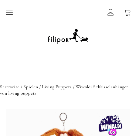
Sommermarkt
New In
Möbel
filipok Möbel
Startseite
/
Spielen
/
Living Puppets
/ Wiwaldi Schlüsselanhänger
Wigiwama
von living puppets
GRIMMS Möbel
Mammalampa
Accessoires