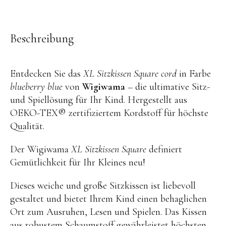
OYOY living
OVO things | Kerzenhalter
Beschreibung
PLÜKT | Tees
Sköna Ting | Papeterie
Entdecken Sie das
XL Sitzkissen Square cord
in Farbe
studio ROOF | Bastel-Sets
blueberry blue
von
Wigiwama
– die ultimative Sitz-
YEYE Sonnenbrillen für Kinder
und Spiellösung für Ihr Kind. Hergestellt aus
OEKO-TEX® zertifiziertem Kordstoff für höchste
Telmas Botanica | Kerzen
Qualität.
the Munio | Duftkerzen & Seifen
Der Wigiwama
XL Sitzkissen Square
definiert
TILDA Puppen
Gemütlichkeit für Ihr Kleines neu!
Spielen
Dieses weiche und große Sitzkissen ist liebevoll
Basteln & Experimente
gestaltet und bietet Ihrem Kind einen behaglichen
Ort zum Ausruhen, Lesen und Spielen. Das Kissen
Bücher
aus robustem Schaumstoff gewährleistet höchsten