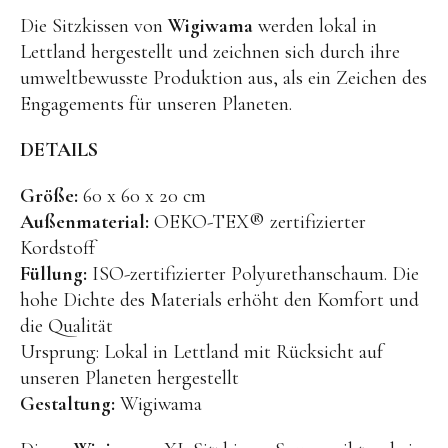
Die Sitzkissen von
Wigiwama
werden lokal in
BENA | Holzbausteine
Lettland hergestellt und zeichnen sich durch ihre
Min Min Copenhagen
umweltbewusste Produktion aus, als ein Zeichen des
Engagements für unseren Planeten.
LIVING PUPPETS®
Orange toys
DETAILS
just dutch Kuscheltiere
Größe:
60 x 60 x 20 cm
HAPE Spielzeug
Außenmaterial:
OEKO-TEX® zertifizierter
Kordstoff
OYOY living Spielzeug
Füllung:
ISO-zertifizierter Polyurethanschaum. Die
Kraul Spielzeug
hohe Dichte des Materials erhöht den Komfort und
Wilesco Dampfmaschinen
die Qualität
Ursprung: Lokal in Lettland mit Rücksicht auf
Konges Sløjd Spielzeug
unseren Planeten hergestellt
MIKANU Babyrasseln
Gestaltung:
Wigiwama
Geschenke zur Geburt