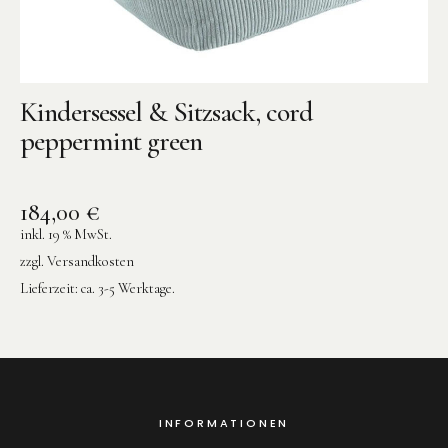
Kindersessel & Sitzsack, cord
peppermint green
184,00
€
inkl. 19 % MwSt.
zzgl.
Versandkosten
Lieferzeit:
ca. 3-5 Werktage.
INFORMATIONEN