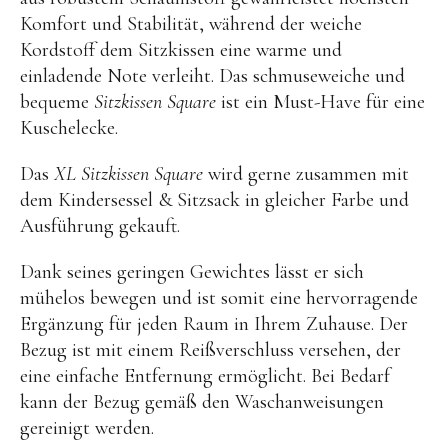
Kuscheltiere
Komfort und Stabilität, während der weiche
Lernspiele
Kordstoff dem Sitzkissen eine warme und
einladende Note verleiht. Das schmuseweiche und
Holzspielzeug
bequeme
Sitzkissen Square
ist ein Must-Have für eine
GRIMM’S
Kuschelecke.
Spielzeug aus dem Erzgebirge
Das
XL Sitzkissen Square
wird gerne zusammen mit
filipok Holzspielzeuge
dem Kindersessel & Sitzsack in gleicher Farbe und
Ausführung gekauft.
WOODEN STORY
GRAPAT
Dank seines geringen Gewichtes lässt er sich
mühelos bewegen und ist somit eine hervorragende
RADUGA GREZ
Ergänzung für jeden Raum in Ihrem Zuhause. Der
activity boards
Bezug ist mit einem Reißverschluss versehen, der
lotes toys
eine einfache Entfernung ermöglicht. Bei Bedarf
kann der Bezug gemäß den Waschanweisungen
Konges Sløjd
gereinigt werden.
KUMI MOOD Spielkunst