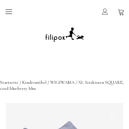
Sommermarkt
New In
Möbel
filipok Möbel
Startseite
/
Kindermöbel
/
WIGIWAMA
/ XL Sitzkissen SQUARE,
Wigiwama
cord blueberry blue
GRIMMS Möbel
Mammalampa
Accessoires