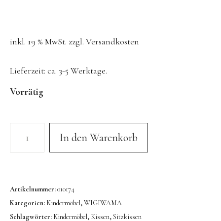
Konges Sløjd
Kunst & Form
inkl. 19 % MwSt.
zzgl.
Versandkosten
LIEWOOD
DUFTE Manufaktur
Lieferzeit:
ca. 3-5 Werktage.
Lovi | Wooden Creations
Vorrätig
MAVA Kinderuhren
MIKANU | Decken & Rasseln
MIMI’lou | Wanddeko
In den Warenkorb
MINI KYOMO | Kinderuhren
Mr MARIA | Leuchten
notthegirl | Seife & Kerzen
Artikelnummer:
010174
Kategorien:
Kindermöbel
,
WIGIWAMA
NUUKK | Papierdesign & Kissen
Schlagwörter:
Kindermöbel
,
Kissen
,
Sitzkissen