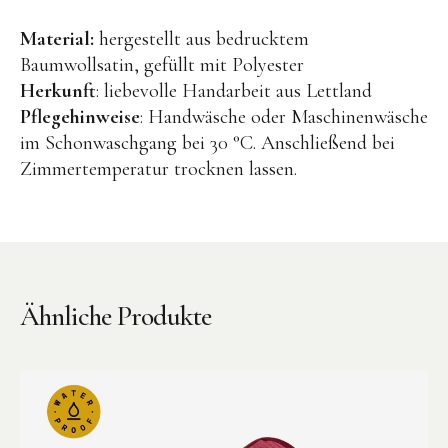
BENA | Holzbausteine
Material:
hergestellt aus bedrucktem
Baumwollsatin, gefüllt mit Polyester
Min Min Copenhagen
Herkunft
: liebevolle Handarbeit aus Lettland
LIVING PUPPETS®
Pflegehinweise
: Handwäsche oder Maschinenwäsche
im Schonwaschgang bei 30 °C. Anschließend bei
Orange toys
Zimmertemperatur trocknen lassen.
just dutch Kuscheltiere
HAPE Spielzeug
OYOY living Spielzeug
Kraul Spielzeug
Ähnliche Produkte
Wilesco Dampfmaschinen
Konges Sløjd Spielzeug
MIKANU Babyrasseln
Geschenke zur Geburt