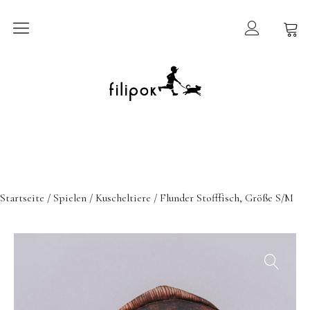
Sommermarkt
New In
Möbel
filipok Möbel
Startseite
/
Spielen
/
Kuscheltiere
/ Flunder Stofffisch, Größe S/M
Wigiwama
GRIMMS Möbel
Mammalampa
Accessoires