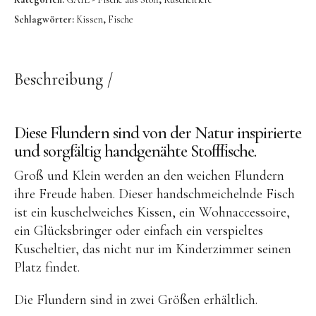
OYOY living
Schlagwörter:
Kissen
,
Fische
OVO things | Kerzenhalter
PLÜKT | Tees
Beschreibung
Sköna Ting | Papeterie
studio ROOF | Bastel-Sets
Diese Flundern sind von der Natur inspirierte
YEYE Sonnenbrillen für Kinder
und sorgfältig handgenähte Stofffische.
Telmas Botanica | Kerzen
Groß und Klein werden an den weichen Flundern
the Munio | Duftkerzen & Seifen
ihre Freude haben. Dieser handschmeichelnde Fisch
TILDA Puppen
ist ein kuschelweiches Kissen, ein Wohnaccessoire,
ein Glücksbringer oder einfach ein verspieltes
Spielen
Kuscheltier, das nicht nur im Kinderzimmer seinen
Platz findet.
Basteln & Experimente
Bücher
Die Flundern sind in zwei Größen erhältlich.