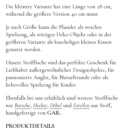
Kuscheltiere
Die kleinere Variante hat eine Länge von 28 cm,
Lernspiele
während die größere Version 40 cm misst.
Holzspielzeug
Je nach Größe kann die Flunder als weiches
GRIMM’S
Spielzeug, als witziges Deko-Objekt oder in der
größeren Variante als kuscheliges kleines Kissen
Spielzeug aus dem Erzgebirge
genutzt werden.
filipok Holzspielzeuge
Unsere Stofffische sind das perfekte Geschenk für
WOODEN STORY
Liebhaber außergewöhnlicher Designobjekte, für
GRAPAT
passionierte Angler, für Naturfreunde oder als
liebevolles Spielzeug für Kinder.
RADUGA GREZ
activity boards
Ebenfalls bei uns erhältlich sind weitere Stofffische
wie
Barsche
,
Hechte
,
Döbel
und
Forellen
aus Stoff,
lotes toys
handgefertigt von
GAIL
.
Konges Sløjd
PRODUKTDETAILS
KUMI MOOD Spielkunst