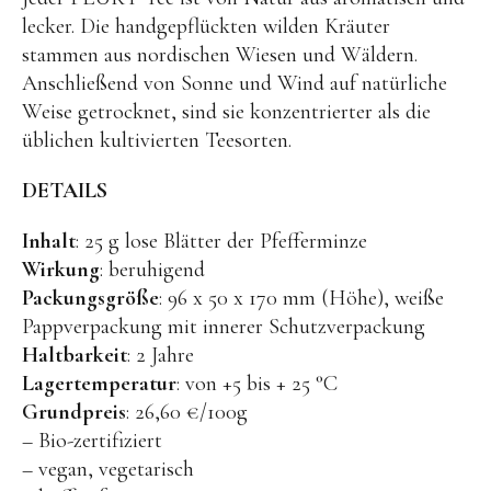
Kuscheltiere
lecker. Die handgepflückten wilden Kräuter
Lernspiele
stammen aus nordischen Wiesen und Wäldern.
Anschließend von Sonne und Wind auf natürliche
Holzspielzeug
Weise getrocknet, sind sie konzentrierter als die
GRIMM’S
üblichen kultivierten Teesorten.
Spielzeug aus dem Erzgebirge
DETAILS
filipok Holzspielzeuge
Inhalt
: 25 g lose Blätter der Pfefferminze
WOODEN STORY
Wirkung
: beruhigend
GRAPAT
Packungsgröße
: 96 x 50 x 170 mm (Höhe), weiße
Pappverpackung mit innerer Schutzverpackung
RADUGA GREZ
Haltbarkeit
: 2 Jahre
activity boards
Lagertemperatur
: von +5 bis + 25 °C
lotes toys
Grundpreis
: 26,60 €/100g
– Bio-zertifiziert
Konges Sløjd
– vegan, vegetarisch
KUMI MOOD Spielkunst