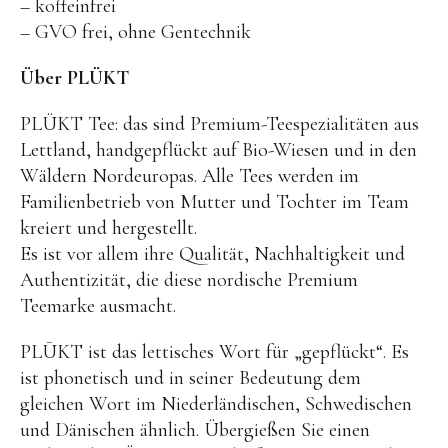
– koffeinfrei
BENA | Holzbausteine
– GVO frei, ohne Gentechnik
Min Min Copenhagen
Über PLÜKT
LIVING PUPPETS®
PLÜKT Tee: das sind Premium-Teespezialitäten aus
Orange toys
Lettland, handgepflückt auf Bio-Wiesen und in den
Wäldern Nordeuropas. Alle Tees werden im
just dutch Kuscheltiere
Familienbetrieb von Mutter und Tochter im Team
HAPE Spielzeug
kreiert und hergestellt.
OYOY living Spielzeug
Es ist vor allem ihre Qualität, Nachhaltigkeit und
Authentizität, die diese nordische Premium
Kraul Spielzeug
Teemarke ausmacht.
Wilesco Dampfmaschinen
PLŪKT ist das lettisches Wort für „gepflückt“. Es
Konges Sløjd Spielzeug
ist phonetisch und in seiner Bedeutung dem
MIKANU Babyrasseln
gleichen Wort im Niederländischen, Schwedischen
Geschenke zur Geburt
und Dänischen ähnlich. Übergießen Sie einen