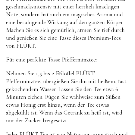
OYOY living
geschmacksintensiv mit einer herrlich knackigen
OVO things | Kerzenhalter
Note, sondern hat auch ein magisches Aroma und
eine beruhigende Wirkung auf den ganzen Körper.
PLÜKT | Tees
Machen Sie es sich gemütlich, atmen Sie tief durch
Sköna Ting | Papeterie
und genießen Sie eine Tasse dieses Premium-Tees
von PLÜKT.
studio ROOF | Bastel-Sets
YEYE Sonnenbrillen für Kinder
Für eine perfekte Tasse Pfefferminztee:
Telmas Botanica | Kerzen
Nehmen Sie 1,5 bis 2 Eßlöffel PLŪKT
the Munio | Duftkerzen & Seifen
Pfefferminztee, übergießen Sie ihn mit heißem, fast
gekochendem Wasser. Lassen Sie den Tee etwa 6
TILDA Puppen
Minuten ziehen. Fügen Sie wahlweise zum Süßen
Spielen
etwas Honig erst hinzu, wenn der Tee etwas
abgekühlt ist. Wenn das Getränk zu heiß ist, wird
Basteln & Experimente
nur der Zucker freigesetzt.
Bücher
Jeder PLÜKT Tee ist von Natur aus aromatisch und