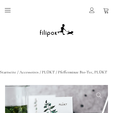
Sommermarkt
New In
Möbel
filipok Möbel
Startseite
/
Accessoires
/
PLÜKT
/ Pfefferminze Bio-Tee, PLÜKT
Wigiwama
GRIMMS Möbel
Mammalampa
Accessoires