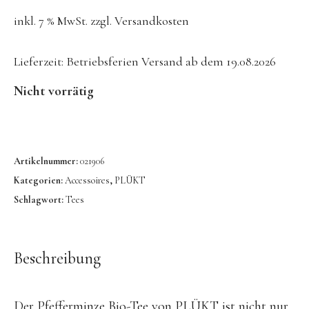
Konges Sløjd
inkl. 7 % MwSt.
zzgl.
Versandkosten
Kunst & Form
Lieferzeit:
Betriebsferien Versand ab dem 19.08.2026
LIEWOOD
Nicht vorrätig
DUFTE Manufaktur
Lovi | Wooden Creations
MAVA Kinderuhren
Artikelnummer:
021906
MIKANU | Decken & Rasseln
Kategorien:
Accessoires
,
PLÜKT
MIMI’lou | Wanddeko
Schlagwort:
Tees
MINI KYOMO | Kinderuhren
Mr MARIA | Leuchten
Beschreibung
notthegirl | Seife & Kerzen
NUUKK | Papierdesign & Kissen
Der Pfefferminze Bio-Tee von PLÜKT ist nicht nur