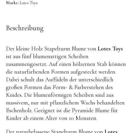
OYOY living
Marke:
Lotes Toys
OVO things | Kerzenhalter
PLÜKT | Tees
Beschreibung
Sköna Ting | Papeterie
studio ROOF | Bastel-Sets
Der kleine Holz Stapelturm Blume von
Lotes Toys
YEYE Sonnenbrillen für Kinder
ist aus fünf blumenartigen Scheiben
zusammengesetzt. Auf einen hölzernen Stab können
Telmas Botanica | Kerzen
die naturfarbenden Formen aufgesteckt werden.
the Munio | Duftkerzen & Seifen
Dabei schult das Auffädeln der unterschiedlich
großen Formen das Form- & Farberstehen des
TILDA Puppen
Kindes. Die blumenförmigen Scheiben sind aus
Spielen
massivem, nur mit pflanzlichem Wachs behandelten
Eschenholz. Geeignet ist die Pyramide Blume für
Basteln & Experimente
Kinder ab einem Alter von 10 Monaten.
Bücher
Der naturbelassene Stapelturm Blume von
Lotes