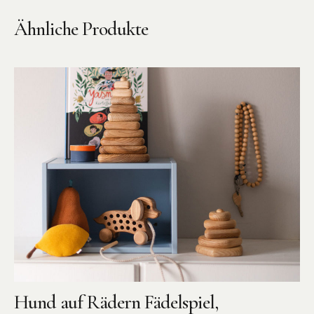
BENA | Holzbausteine
Ähnliche Produkte
Min Min Copenhagen
LIVING PUPPETS®
Orange toys
just dutch Kuscheltiere
HAPE Spielzeug
OYOY living Spielzeug
Kraul Spielzeug
Wilesco Dampfmaschinen
Konges Sløjd Spielzeug
MIKANU Babyrasseln
Hund auf Rädern Fädelspiel,
Geschenke zur Geburt