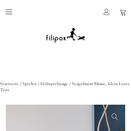
Sommermarkt
New In
Möbel
filipok Möbel
Startseite
/
Spielen
/
Holzspielzeuge
/ Stapelturm Blume, klein Lotes
Wigiwama
Toys
GRIMMS Möbel
Mammalampa
Accessoires