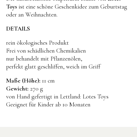
Kuscheltiere
Toys
ist eine schöne Geschenkidee zum Geburtstag
Lernspiele
oder an Weihnachten.
Holzspielzeug
DETAILS
GRIMM’S
rein ökologisches Produkt
Spielzeug aus dem Erzgebirge
Frei von schädlichen Chemikalien
filipok Holzspielzeuge
nur behandelt mit Pflanzenölen,
perfekt glatt geschliffen, weich im Griff
WOODEN STORY
GRAPAT
Maße (Höhe):
11 cm
Gewicht:
270 g
RADUGA GREZ
von Hand gefertigt in Lettland: Lotes Toys
activity boards
Geeignet für Kinder ab 10 Monaten
lotes toys
Konges Sløjd
KUMI MOOD Spielkunst