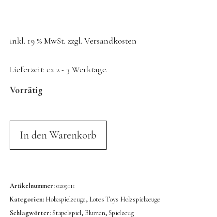
Konges Sløjd
Kunst & Form
inkl. 19 % MwSt.
zzgl.
Versandkosten
LIEWOOD
DUFTE Manufaktur
Lieferzeit:
ca 2 - 3 Werktage.
Lovi | Wooden Creations
Vorrätig
MAVA Kinderuhren
MIKANU | Decken & Rasseln
MIMI’lou | Wanddeko
In den Warenkorb
MINI KYOMO | Kinderuhren
Mr MARIA | Leuchten
notthegirl | Seife & Kerzen
Artikelnummer:
0209111
Kategorien:
Holzspielzeuge
,
Lotes Toys Holzspielzeuge
NUUKK | Papierdesign & Kissen
Schlagwörter:
Stapelspiel
,
Blumen
,
Spielzeug