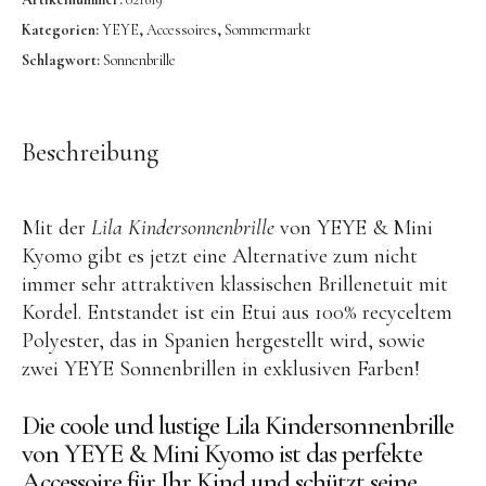
OYOY living
Kategorien:
YEYE
,
Accessoires
,
Sommermarkt
OVO things | Kerzenhalter
Schlagwort:
Sonnenbrille
PLÜKT | Tees
Sköna Ting | Papeterie
Beschreibung
studio ROOF | Bastel-Sets
YEYE Sonnenbrillen für Kinder
Mit der
Lila Kindersonnenbrille
von YEYE & Mini
Telmas Botanica | Kerzen
Kyomo gibt es jetzt eine Alternative zum nicht
the Munio | Duftkerzen & Seifen
immer sehr attraktiven klassischen Brillenetuit mit
Kordel. Entstandet ist ein Etui aus 100% recyceltem
TILDA Puppen
Polyester, das in Spanien hergestellt wird, sowie
Spielen
zwei YEYE Sonnenbrillen in exklusiven Farben!
Basteln & Experimente
Die coole und lustige Lila Kindersonnenbrille
von YEYE & Mini Kyomo ist das perfekte
Bücher
Accessoire für Ihr Kind und schützt seine