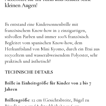
Kuscheltiere
kleinen Augen!
Lernspiele
Holzspielzeug
Es entstand eine Kindersonnenbrille mit
GRIMM’S
französischem Know-how in 2 einzigartigen,
Spielzeug aus dem Erzgebirge
stilvollen Farben und immer 100% französisch.
Begleitet vom spanischen Know-how, dem
filipok Holzspielzeuge
Herkunftsland von Mini Kyomo, durch ein Etui aus
WOODEN STORY
recyceltem und wasserabweisendem Polyester, sehr
praktisch und ästhetisch!
GRAPAT
RADUGA GREZ
TECHNISCHE DETAILS
activity boards
Brille in Einheitsgröße für Kinder von 2 bis 7
lotes toys
Jahren
Konges Sløjd
Brillengröße
: 12 cm (Gesichtsbreite, Bügel zu
KUMI MOOD Spielkunst