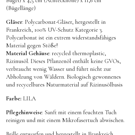
Bügel) x 4,5 cm (Achteckhöhe) x 11,6 cm
(Bügellänge)
BENA | Holzbausteine
Min Min Copenhagen
Gläser
: Polycarbonat-Gläser, hergestellt in
Frankreich, 100% UV-Schutz Kategorie 3.
LIVING PUPPETS®
Polycarbonat ist ein extrem widerstandsfähiges
Orange toys
Material gegen Stöße!
Material
Gehäuse
: recycled thermoplastic,
just dutch Kuscheltiere
Rizinusöl. Dieses Pflanzenöl enthält keine GVOs,
HAPE Spielzeug
verbraucht wenig Wasser und führt nicht zur
OYOY living Spielzeug
Abholzung von Wäldern. Biologisch gewonnenes
und recycelbares Naturmaterial auf Rizinusölbasis
Kraul Spielzeug
Wilesco Dampfmaschinen
Farbe:
LILA
Konges Sløjd Spielzeug
Pflegehinweise
: Sanft mit einem feuchten Tuch
MIKANU Babyrasseln
reinigen und mit einem Mikrofasertuch abwischen.
Geschenke zur Geburt
Brille entworfen und hergestellt in Frankreich,