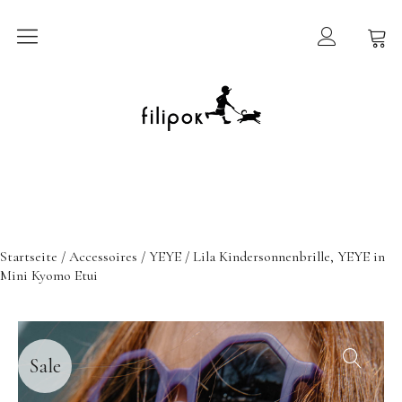
Sommermarkt
New In
Möbel
filipok Möbel
Startseite
/
Accessoires
/
YEYE
/ Lila Kindersonnenbrille, YEYE in
Wigiwama
Mini Kyomo Etui
GRIMMS Möbel
Mammalampa
Accessoires
Sale