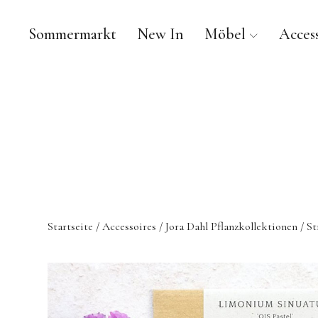
Sommermarkt
New In
Möbel
Access
Startseite
/
Accessoires
/
Jora Dahl Pflanzkollektionen
/ St