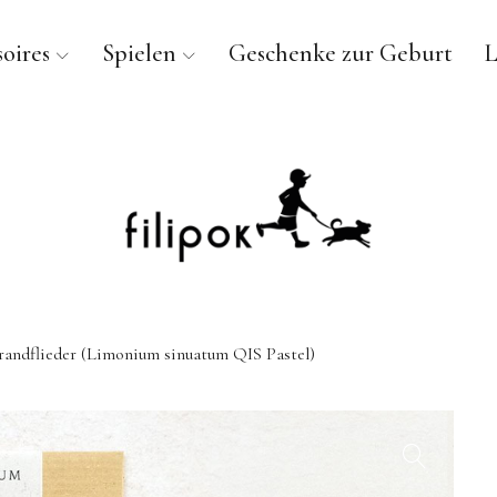
oires
Spielen
Geschenke zur Geburt
L
randflieder (Limonium sinuatum QIS Pastel)