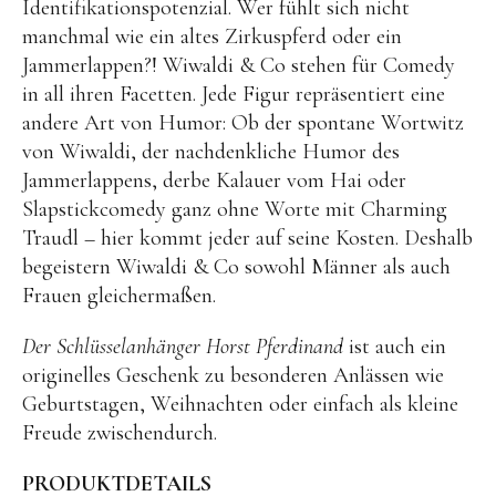
Identifikationspotenzial. Wer fühlt sich nicht
BENA | Holzbausteine
manchmal wie ein altes Zirkuspferd oder ein
Jammerlappen?! Wiwaldi & Co stehen für Comedy
Min Min Copenhagen
in all ihren Facetten. Jede Figur repräsentiert eine
LIVING PUPPETS®
andere Art von Humor: Ob der spontane Wortwitz
von Wiwaldi, der nachdenkliche Humor des
Orange toys
Jammerlappens, derbe Kalauer vom Hai oder
just dutch Kuscheltiere
Slapstickcomedy ganz ohne Worte mit Charming
Traudl – hier kommt jeder auf seine Kosten. Deshalb
HAPE Spielzeug
begeistern Wiwaldi & Co sowohl Männer als auch
OYOY living Spielzeug
Frauen gleichermaßen.
Kraul Spielzeug
Der Schlüsselanhänger Horst Pferdinand
ist auch ein
Wilesco Dampfmaschinen
originelles Geschenk zu besonderen Anlässen wie
Konges Sløjd Spielzeug
Geburtstagen, Weihnachten oder einfach als kleine
Freude zwischendurch.
MIKANU Babyrasseln
Geschenke zur Geburt
PRODUKTDETAILS