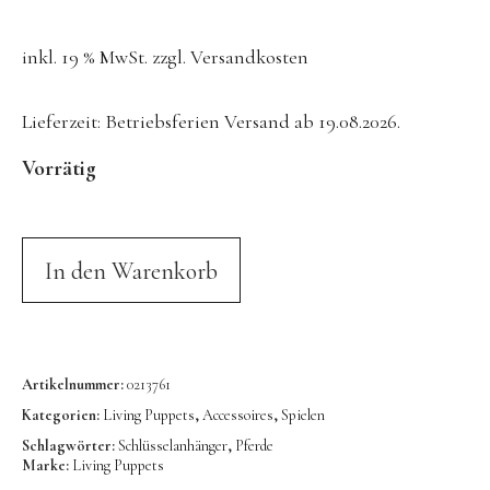
Konges Sløjd
inkl. 19 % MwSt.
zzgl.
Versandkosten
Kunst & Form
LIEWOOD
Lieferzeit:
Betriebsferien Versand ab 19.08.2026.
DUFTE Manufaktur
Vorrätig
Lovi | Wooden Creations
MAVA Kinderuhren
MIKANU | Decken & Rasseln
In den Warenkorb
MIMI’lou | Wanddeko
MINI KYOMO | Kinderuhren
Mr MARIA | Leuchten
Artikelnummer:
0213761
Kategorien:
Living Puppets
,
Accessoires
,
Spielen
notthegirl | Seife & Kerzen
Schlagwörter:
Schlüsselanhänger
,
Pferde
NUUKK | Papierdesign & Kissen
Marke:
Living Puppets