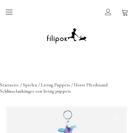
Sommermarkt
New In
Möbel
filipok Möbel
Startseite
/
Spielen
/
Living Puppets
/ Horst Pferdinand
Wigiwama
Schlüsselanhänger von living puppets
GRIMMS Möbel
Mammalampa
Accessoires