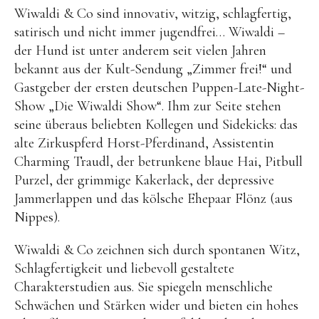
Kuscheltiere
Wiwaldi & Co sind innovativ, witzig, schlagfertig,
satirisch und nicht immer jugendfrei… Wiwaldi –
Lernspiele
der Hund ist unter anderem seit vielen Jahren
Holzspielzeug
bekannt aus der Kult-Sendung „Zimmer frei!“ und
GRIMM’S
Gastgeber der ersten deutschen Puppen-Late-Night-
Show „Die Wiwaldi Show“. Ihm zur Seite stehen
Spielzeug aus dem Erzgebirge
seine überaus beliebten Kollegen und Sidekicks: das
filipok Holzspielzeuge
alte Zirkuspferd Horst-Pferdinand, Assistentin
Charming Traudl, der betrunkene blaue Hai, Pitbull
WOODEN STORY
Purzel, der grimmige Kakerlack, der depressive
GRAPAT
Jammerlappen und das kölsche Ehepaar Flönz (aus
RADUGA GREZ
Nippes).
activity boards
Wiwaldi & Co zeichnen sich durch spontanen Witz,
lotes toys
Schlagfertigkeit und liebevoll gestaltete
Charakterstudien aus. Sie spiegeln menschliche
Konges Sløjd
Schwächen und Stärken wider und bieten ein hohes
KUMI MOOD Spielkunst