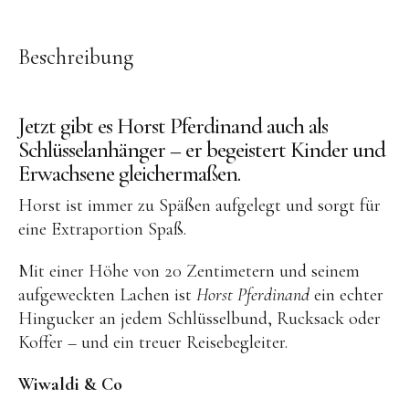
OYOY living
OVO things | Kerzenhalter
Beschreibung
PLÜKT | Tees
Sköna Ting | Papeterie
Jetzt gibt es Horst Pferdinand auch als
studio ROOF | Bastel-Sets
Schlüsselanhänger – er begeistert Kinder und
Erwachsene gleichermaßen.
YEYE Sonnenbrillen für Kinder
Telmas Botanica | Kerzen
Horst ist immer zu Späßen aufgelegt und sorgt für
eine Extraportion Spaß.
the Munio | Duftkerzen & Seifen
TILDA Puppen
Mit einer Höhe von 20 Zentimetern und seinem
aufgeweckten Lachen ist
Horst Pferdinand
ein echter
Spielen
Hingucker an jedem Schlüsselbund, Rucksack oder
Koffer – und ein treuer Reisebegleiter.
Basteln & Experimente
Wiwaldi & Co
Bücher