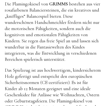
OYOY living
Die Flamingokiesel von
GRIMMS
bestehen aus vier
rosafarbenen Balanciersteinen, die ein kreatives und
OVO things | Kerzenhalter
„kniffliges“ Balancespiel bieten. Diese
PLÜKT | Tees
wunderschönen Handschmeichler fördern nicht nur
Sköna Ting | Papeterie
die motorischen Fähigkeiten, sondern auch die
kognitiven und emotionalen Fähigkeiten von
studio ROOF | Bastel-Sets
Kindern. Sie regen das freie Spiel an und lassen sich
YEYE Sonnenbrillen für Kinder
wunderbar in die Fantasiewelten des Kindes
Telmas Botanica | Kerzen
integrieren, was die Entwicklung in verschiedenen
Bereichen spielerisch unterstützt.
the Munio | Duftkerzen & Seifen
TILDA Puppen
Das Spielzeug ist aus hochwertigem, kindersicherem
Holz gefertigt und entspricht den europäischen
Spielen
Sicherheitsnormen (CE-zertifiziert). Es ist für
Kinder ab 12 Monaten geeignet und eine ideale
Basteln & Experimente
Geschenkidee für Anlässe wie Weihnachten, Ostern
Bücher
oder Geburtstagsfeiern. Die Flamingokiesel von