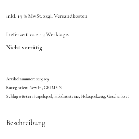
Konges Sløjd
inkl. 19 % MwSt.
zzgl.
Versandkosten
Kunst & Form
LIEWOOD
Lieferzeit:
ca 2 - 3 Werktage.
DUFTE Manufaktur
Nicht vorrätig
Lovi | Wooden Creations
MAVA Kinderuhren
MIKANU | Decken & Rasseln
Artikelnummer:
0209209
MIMI’lou | Wanddeko
Kategorien:
New In
,
GRIMM'S
MINI KYOMO | Kinderuhren
Schlagwörter:
Stapelspiel
,
Holzbausteine
,
Holzspielzeug
,
Geschenkset
Mr MARIA | Leuchten
notthegirl | Seife & Kerzen
Beschreibung
NUUKK | Papierdesign & Kissen