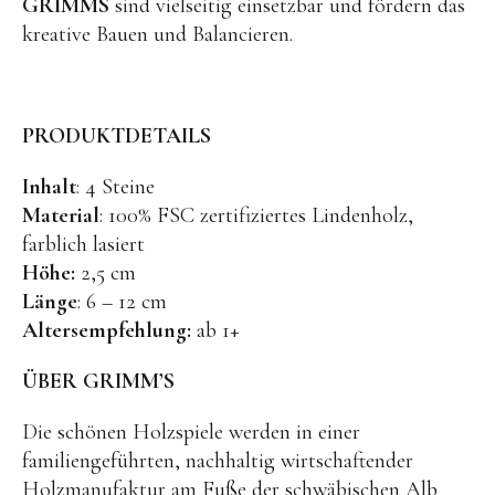
GRIMMS
sind vielseitig einsetzbar und fördern das
Kuscheltiere
kreative Bauen und Balancieren.
Lernspiele
Holzspielzeug
GRIMM’S
PRODUKTDETAILS
Spielzeug aus dem Erzgebirge
Inhalt
: 4 Steine
filipok Holzspielzeuge
Material
: 100% FSC zertifiziertes Lindenholz,
farblich lasiert
WOODEN STORY
Höhe:
2,5 cm
GRAPAT
Länge
: 6 – 12 cm
Altersempfehlung:
ab 1+
RADUGA GREZ
activity boards
ÜBER GRIMM’S
lotes toys
Die schönen Holzspiele werden in einer
Konges Sløjd
familiengeführten, nachhaltig wirtschaftender
Holzmanufaktur am Fuße der schwäbischen Alb
KUMI MOOD Spielkunst