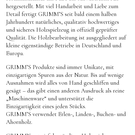
hergesetellt. Mit viel Handarbeit und Liebe zum
BENA | Holzbausteine
Detail fertigt GRIMM’S seit bald einem halben
Min Min Copenhagen
Jahrhundert natürliches, qualitativ hochwertiges
und sicheres Holzspielzeug in offiziell geprüfter
LIVING PUPPETS®
Qualität. Die Holzbearbeitung ist ausgegliedert auf
Orange toys
kleine eigenständige Betriebe in Deutschland und
Europa.
just dutch Kuscheltiere
HAPE Spielzeug
GRIMM’S Produkte sind immer Unikate, mit
einzigartigen Spuren aus der Natur. Bis auf wenige
OYOY living Spielzeug
Ausnahmen wird alles von Hand geschliffen und
Kraul Spielzeug
gesägt – das gibt einen anderen Ausdruck als reine
Wilesco Dampfmaschinen
„Maschinenware“ und unterstützt die
Einzigartigkeit eines jeden Stücks.
Konges Sløjd Spielzeug
GRIMM’S verwendet Erlen-, Linden-, Buchen- und
MIKANU Babyrasseln
Ahornholz.
Geschenke zur Geburt