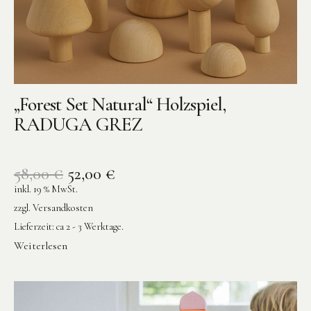
„Forest Set Natural“ Holzspiel,
RADUGA GREZ
58,00
€
52,00
€
inkl. 19 % MwSt.
zzgl.
Versandkosten
Lieferzeit:
ca 2 - 3 Werktage.
Weiterlesen