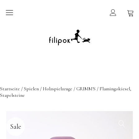
Sommermarkt
New In
Möbel
filipok Möbel
Startseite
/
Spielen
/
Holzspielzeuge
/
GRIMM'S
/ Flamingokiesel,
Wigiwama
Stapelsteine
GRIMMS Möbel
Mammalampa
Accessoires
Sale