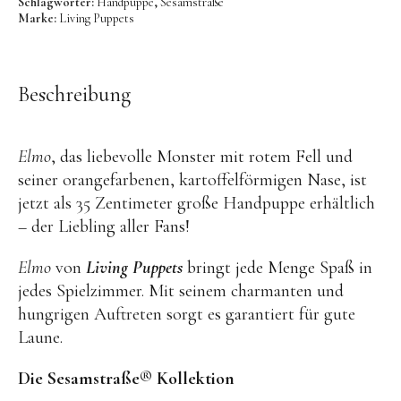
Schlagwörter:
Handpuppe
,
Sesamstraße
OYOY living
Marke:
Living Puppets
OVO things | Kerzenhalter
PLÜKT | Tees
Beschreibung
Sköna Ting | Papeterie
studio ROOF | Bastel-Sets
Elmo
, das liebevolle Monster mit rotem Fell und
YEYE Sonnenbrillen für Kinder
seiner orangefarbenen, kartoffelförmigen Nase, ist
Telmas Botanica | Kerzen
jetzt als 35 Zentimeter große Handpuppe erhältlich
– der Liebling aller Fans!
the Munio | Duftkerzen & Seifen
TILDA Puppen
Elmo
von
Living Puppets
bringt jede Menge Spaß in
jedes Spielzimmer. Mit seinem charmanten und
Spielen
hungrigen Auftreten sorgt es garantiert für gute
Laune.
Basteln & Experimente
Bücher
Die Sesamstraße® Kollektion