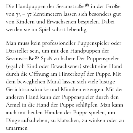
Kuscheltiere
Die Handpuppen der Sesamstraße® in der Größe
Lernspiele
von 33 – 37 Zentimetern lassen sich besonders gut
von Kindern und Erwachsenen bespielen. Dabei
Holzspielzeug
werden sie im Spiel sofort lebendig.
GRIMM’S
Man muss kein professioneller Puppenspieler oder
Spielzeug aus dem Erzgebirge
Darsteller sein, um mit den Handpuppen der
filipok Holzspielzeuge
Sesamstraße® Spaß zu haben: Der Puppenspieler
(egal ob Kind oder Erwachsener) steckt eine Hand
WOODEN STORY
durch die Öffnung am Hinterkopf der Puppe. Mit
GRAPAT
dem beweglichen Mund lassen sich viele lustige
RADUGA GREZ
Gesichtsausdrücke und Mimiken erzeugen. Mit der
anderen Hand kann der Puppenspieler durch den
activity boards
Ärmel in die Hand der Puppe schlüpfen. Man kann
lotes toys
auch mit beiden Händen der Puppe spielen, um
Dinge aufzuheben, zu klatschen, zu winken oder zu
Konges Sløjd
umarmen.
KUMI MOOD Spielkunst