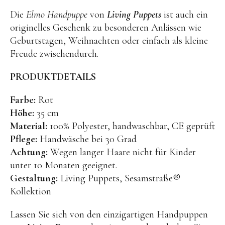
Die
Elmo Handpuppe
von
Living Puppets
ist auch ein
BENA | Holzbausteine
originelles Geschenk zu besonderen Anlässen wie
Min Min Copenhagen
Geburtstagen, Weihnachten oder einfach als kleine
Freude zwischendurch.
LIVING PUPPETS®
Orange toys
PRODUKTDETAILS
just dutch Kuscheltiere
Farbe:
Rot
HAPE Spielzeug
Höhe:
35 cm
Material:
100% Polyester, handwaschbar, CE geprüft
OYOY living Spielzeug
Pflege:
Handwäsche bei 30 Grad
Kraul Spielzeug
Achtung:
Wegen langer Haare nicht für Kinder
Wilesco Dampfmaschinen
unter 10 Monaten geeignet.
Gestaltung:
Living Puppets, Sesamstraße®
Konges Sløjd Spielzeug
Kollektion
MIKANU Babyrasseln
Lassen Sie sich von den einzigartigen Handpuppen
Geschenke zur Geburt