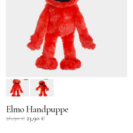
AY-KASA | Aufbewahrung
AÃRK COLLECTIVE | Uhren
Aufschnitt Berlin
DON FISHER | Fischtaschen
Ava & Yves
Gergerland Boxen
eBoy
Flensted Mobiles
Grete Manufaktur
Jurianne Matter | Papeterie
Elmo Handpuppe
JORA DAHL | Blumensamen
26,90
€
23,90
€
Keramik
KINETIC LEVI