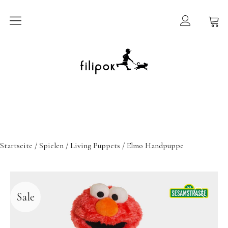
Sommermarkt
New In
Möbel
filipok Möbel
Startseite
/
Spielen
/
Living Puppets
/ Elmo Handpuppe
Wigiwama
GRIMMS Möbel
Mammalampa
Sale
Accessoires