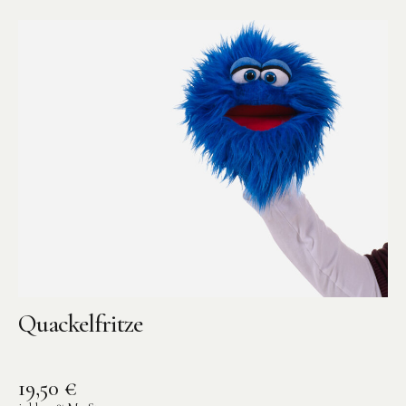
Quackelfritze
19,50
€