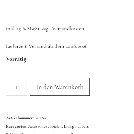
Konges Sløjd
Kunst & Form
LIEWOOD
inkl. 19 % MwSt.
zzgl.
Versandkosten
DUFTE Manufaktur
Lieferzeit:
Versand ab dem 22.08. 2026
Lovi | Wooden Creations
Vorrätig
MAVA Kinderuhren
MIKANU | Decken & Rasseln
MIMI’lou | Wanddeko
In den Warenkorb
MINI KYOMO | Kinderuhren
Mr MARIA | Leuchten
notthegirl | Seife & Kerzen
Artikelnummer:
0213820
NUUKK | Papierdesign & Kissen
Kategorien:
Accessoires
,
Spielen
,
Living Puppets