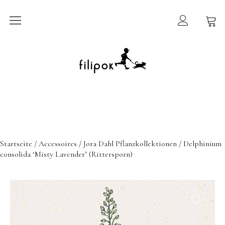
Sommermarkt
New In
Möbel
filipok Möbel
Startseite
/
Accessoires
/
Jora Dahl Pflanzkollektionen
/ Delphinium
Wigiwama
consolida ‘Misty Lavender’ (Rittersporn)
GRIMMS Möbel
Mammalampa
Accessoires