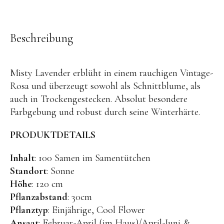
OYOY living
OVO things | Kerzenhalter
Beschreibung
PLÜKT | Tees
Sköna Ting | Papeterie
Misty Lavender erblüht in einem rauchigen Vintage-
studio ROOF | Bastel-Sets
Rosa und überzeugt sowohl als Schnittblume, als
YEYE Sonnenbrillen für Kinder
auch in Trockengestecken. Absolut besondere
Farbgebung und robust durch seine Winterhärte.
Telmas Botanica | Kerzen
the Munio | Duftkerzen & Seifen
PRODUKTDETAILS
TILDA Puppen
Inhalt
: 100 Samen im Samentütchen
Spielen
Standort
: Sonne
Höhe
: 120 cm
Basteln & Experimente
Pflanzabstand
: 30cm
Pflanztyp
: Einjährige, Cool Flower
Bücher
Ansaat
: Februar-April (im Haus)/April-Juni &