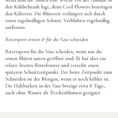
den Kühlschrank legt, denn Cool Flowers benötigen
BENA | Holzbausteine
den Kältereiz. Die Blütezeit verlängert sich durch
Min Min Copenhagen
einen regelmäßigen Schnitt. Verblühtes regelmäßig
entfernen.
LIVING PUPPETS®
Orange toys
Rittersporn ernten & für die Vase schneiden
just dutch Kuscheltiere
Rittersporn für die Vase scheiden, wenn nur die
HAPE Spielzeug
ersten Blüten unten geöffnet sind. Er hat aber ein
relativ breites Erntefenster und verzeiht einen
OYOY living Spielzeug
späteren Schnittzeitpunkt. Der beste Zeitpunkt zum
Kraul Spielzeug
Schneiden ist der Morgen, wenn es noch kühler ist.
Wilesco Dampfmaschinen
Die Haltbarkeit in der Vase beträgt etwa 8 Tage,
auch ohne Wasser als Trockenblumen geeignet.
Konges Sløjd Spielzeug
MIKANU Babyrasseln
Geschenke zur Geburt