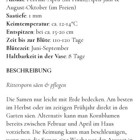
Kuscheltiere
August-Oktober (im Freien)
Lernspiele
Saatiefe
: 1 mm
Keimtemperatur
: ca. 12-14°C
Holzspielzeug
Entspitzen
: bei ca. 15-20 cm
GRIMM’S
Zeit bis zur Blüte
: 110-120 Tage
Blütezeit
: Juni-September
Spielzeug aus dem Erzgebirge
Haltbarkeit in der Vase
: 8 Tage
filipok Holzspielzeuge
BESCHREIBUNG
WOODEN STORY
GRAPAT
Rittersporn säen & pflegen
RADUGA GREZ
Die Samen nur leicht mit Erde bedecken. Am besten
activity boards
im Herbst oder im zeitigen Frühjahr direkt in den
Garten säen. Alternativ kann man Kornblumen
lotes toys
bereits zwischen Februar und April im Haus
Konges Sløjd
vorziehen. Die Keimung kann man beschleunigen,
KUMI MOOD Spielkunst
wenn man die Samen eine Woche vor der Aussaat in