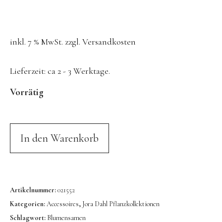
Konges Sløjd
Kunst & Form
inkl. 7 % MwSt.
zzgl.
Versandkosten
LIEWOOD
DUFTE Manufaktur
Lieferzeit:
ca 2 - 3 Werktage.
Lovi | Wooden Creations
Vorrätig
MAVA Kinderuhren
MIKANU | Decken & Rasseln
MIMI’lou | Wanddeko
In den Warenkorb
MINI KYOMO | Kinderuhren
Mr MARIA | Leuchten
notthegirl | Seife & Kerzen
Artikelnummer:
021552
Kategorien:
Accessoires
,
Jora Dahl Pflanzkollektionen
NUUKK | Papierdesign & Kissen
Schlagwort:
Blumensamen