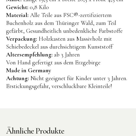
Kuscheltiere
Gewicht:
0,8 Kilo
Lernspiele
Material:
Alle Teile aus FSC®-zertifiziertem
Buchenholz aus dem Thüringer Wald, zum Teil
Holzspielzeug
gefärbt, Gesundheitlich unbedenkliche Farbstoffe
GRIMM’S
Verpackung:
Holzkasten aus Massivholz mit
Schiebedeckel aus durchsichtigem Kunststoff
Spielzeug aus dem Erzgebirge
Altersempfehlung:
ab 3 Jahren
filipok Holzspielzeuge
Von Hand gefertigt aus dem Erzgebirge
WOODEN STORY
Made in Germany
Achtung:
Nicht geeignet für Kinder unter 3 Jahren.
GRAPAT
Erstickungsgefahr, verschluckbare Kleinteile!
RADUGA GREZ
activity boards
lotes toys
Konges Sløjd
Ähnliche Produkte
KUMI MOOD Spielkunst