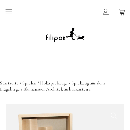
Sommermarkt
New In
Möbel
filipok Möbel
Startseite
/
Spielen
/
Holzspielzeuge
/
Spielzeug aus dem
Wigiwama
Erzgebirge
/ Blumenauer Architekturbaukasten 1
GRIMMS Möbel
Mammalampa
Accessoires