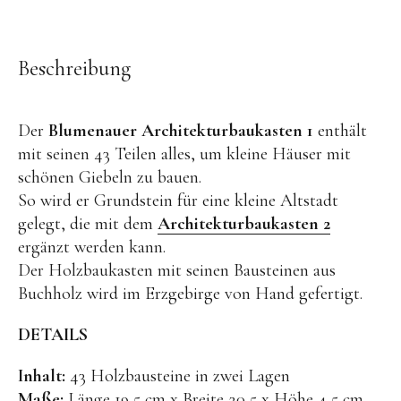
OYOY living
OVO things | Kerzenhalter
Beschreibung
PLÜKT | Tees
Sköna Ting | Papeterie
Der
Blumenauer Architekturbaukasten 1
enthält
studio ROOF | Bastel-Sets
mit seinen 43 Teilen alles, um kleine Häuser mit
YEYE Sonnenbrillen für Kinder
schönen Giebeln zu bauen.
So wird er Grundstein für eine kleine Altstadt
Telmas Botanica | Kerzen
gelegt, die mit dem
Architekturbaukasten 2
the Munio | Duftkerzen & Seifen
ergänzt werden kann.
TILDA Puppen
Der Holzbaukasten mit seinen Bausteinen aus
Buchholz wird im Erzgebirge von Hand gefertigt.
Spielen
DETAILS
Basteln & Experimente
Inhalt:
43 Holzbausteine in zwei Lagen
Bücher
Maße:
Länge 19,5 cm x Breite 20,5 x Höhe 4,5 cm