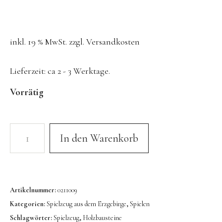
Konges Sløjd
Kunst & Form
inkl. 19 % MwSt.
zzgl.
Versandkosten
LIEWOOD
DUFTE Manufaktur
Lieferzeit:
ca 2 - 3 Werktage.
Lovi | Wooden Creations
Vorrätig
MAVA Kinderuhren
MIKANU | Decken & Rasseln
MIMI’lou | Wanddeko
In den Warenkorb
MINI KYOMO | Kinderuhren
Mr MARIA | Leuchten
notthegirl | Seife & Kerzen
Artikelnummer:
0211009
Kategorien:
Spielzeug aus dem Erzgebirge
,
Spielen
NUUKK | Papierdesign & Kissen
Schlagwörter:
Spielzeug
,
Holzbausteine