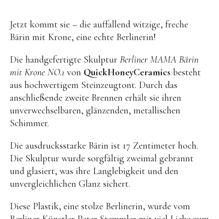
OYOY living
OVO things | Kerzenhalter
Jetzt kommt sie – die auffallend witzige, freche
Bärin mit Krone, eine echte Berlinerin!
PLÜKT | Tees
Sköna Ting | Papeterie
Die handgefertigte Skulptur
Berliner MAMA Bärin
mit Krone NO.1
von
QuickHoneyCeramics
besteht
studio ROOF | Bastel-Sets
aus hochwertigem Steinzeugtont. Durch das
YEYE Sonnenbrillen für Kinder
anschließende zweite Brennen erhält sie ihren
Telmas Botanica | Kerzen
unverwechselbaren, glänzenden, metallischen
Schimmer.
the Munio | Duftkerzen & Seifen
TILDA Puppen
Die ausdrucksstarke Bärin ist 17 Zentimeter hoch.
Die Skulptur wurde sorgfältig zweimal gebrannt
Spielen
und glasiert, was ihre Langlebigkeit und den
unvergleichlichen Glanz sichert.
Basteln & Experimente
Diese Plastik, eine stolze Berlinerin, wurde vom
Bücher
Berliner Künstler Peter Stemmler mit viel Liebe zum