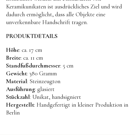
Keramikunikaten ist ausdrückliches Ziel und wird
BENA | Holzbausteine
dadurch ermöglicht, dass alle Objekte eine
Min Min Copenhagen
unverkennbare Handschrift tragen.
LIVING PUPPETS®
PRODUKTDETAILS
Orange toys
Höhe
: ca. 17 cm
just dutch Kuscheltiere
Breite
: ca. 11 cm
HAPE Spielzeug
Standfußdurchmesser
: 5 cm
Gewicht
: 380 Gramm
OYOY living Spielzeug
Material
: Steinzeugton
Kraul Spielzeug
Ausführung
: glasiert
Stückzahl
: Unikat, handsigniert
Wilesco Dampfmaschinen
Hergestellt
: Handgefertigt in kleiner Produktion in
Konges Sløjd Spielzeug
Berlin
MIKANU Babyrasseln
Geschenke zur Geburt