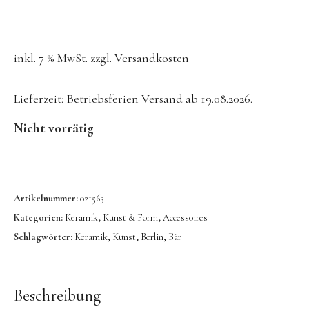
Konges Sløjd
Kunst & Form
inkl. 7 % MwSt.
zzgl.
Versandkosten
LIEWOOD
DUFTE Manufaktur
Lieferzeit:
Betriebsferien Versand ab 19.08.2026.
Lovi | Wooden Creations
Nicht vorrätig
MAVA Kinderuhren
MIKANU | Decken & Rasseln
MIMI’lou | Wanddeko
Artikelnummer:
021563
MINI KYOMO | Kinderuhren
Kategorien:
Keramik
,
Kunst & Form
,
Accessoires
Schlagwörter:
Keramik
,
Kunst
,
Berlin
,
Bär
Mr MARIA | Leuchten
notthegirl | Seife & Kerzen
NUUKK | Papierdesign & Kissen
Beschreibung