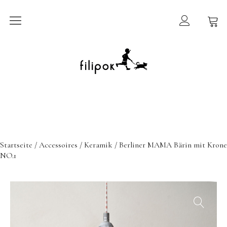
Sommermarkt
New In
Möbel
filipok Möbel
Startseite
/
Accessoires
/
Keramik
/ Berliner MAMA Bärin mit Krone
Wigiwama
NO.1
GRIMMS Möbel
Mammalampa
Accessoires