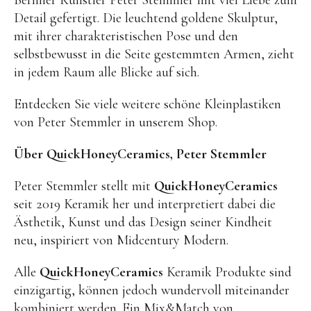
Kuscheltiere
Detail gefertigt. Die leuchtend goldene Skulptur,
Lernspiele
mit ihrer charakteristischen Pose und den
selbstbewusst in die Seite gestemmten Armen, zieht
Holzspielzeug
in jedem Raum alle Blicke auf sich.
GRIMM’S
Entdecken Sie viele weitere schöne Kleinplastiken
Spielzeug aus dem Erzgebirge
von Peter Stemmler in unserem Shop.
filipok Holzspielzeuge
Über QuickHoneyCeramics, Peter Stemmler
WOODEN STORY
GRAPAT
Peter Stemmler stellt mit
QuickHoneyCeramics
seit 2019 Keramik her und interpretiert dabei die
RADUGA GREZ
Ästhetik, Kunst und das Design seiner Kindheit
activity boards
neu, inspiriert von Midcentury Modern.
lotes toys
Alle
QuickHoneyCeramics
Keramik Produkte sind
Konges Sløjd
einzigartig, können jedoch wundervoll miteinander
KUMI MOOD Spielkunst
kombiniert werden. Ein Mix&Match von