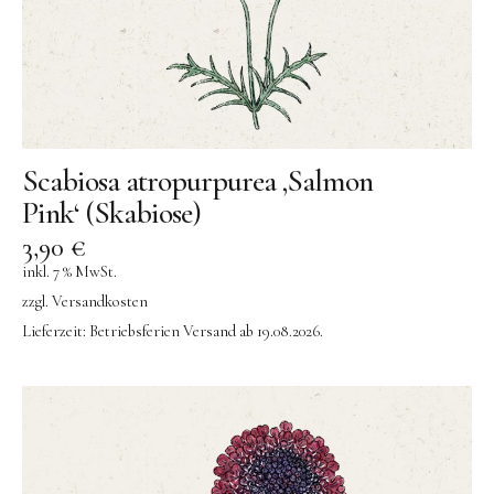
AY-KASA | Aufbewahrung
AÃRK COLLECTIVE | Uhren
Aufschnitt Berlin
DON FISHER | Fischtaschen
Ava & Yves
Scabiosa atropurpurea ‚Salmon
Gergerland Boxen
Pink‘ (Skabiose)
eBoy
3,90
€
inkl. 7 % MwSt.
Flensted Mobiles
zzgl.
Versandkosten
Grete Manufaktur
Lieferzeit:
Betriebsferien Versand ab 19.08.2026.
Jurianne Matter | Papeterie
JORA DAHL | Blumensamen
Keramik
KINETIC LEVI