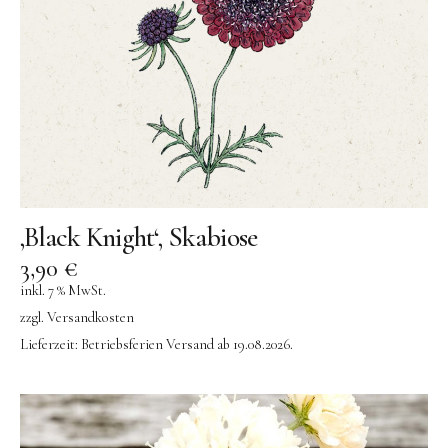
Konges Sløjd
Kunst & Form
LIEWOOD
DUFTE Manufaktur
Lovi | Wooden Creations
MAVA Kinderuhren
‚Black Knight‘, Skabiose
MIKANU | Decken & Rasseln
3,90
€
MIMI’lou | Wanddeko
inkl. 7 % MwSt.
MINI KYOMO | Kinderuhren
zzgl.
Versandkosten
Lieferzeit:
Betriebsferien Versand ab 19.08.2026.
Mr MARIA | Leuchten
notthegirl | Seife & Kerzen
NUUKK | Papierdesign & Kissen