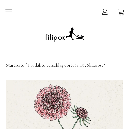
Sommermarkt
New In
Möbel
Startseite
/ Produkte verschlagwortet mit „Skabiose“
filipok Möbel
Wigiwama
GRIMMS Möbel
Mammalampa
Accessoires