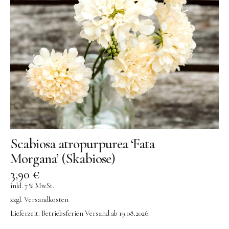
OYOY living
OVO things | Kerzenhalter
PLÜKT | Tees
Sköna Ting | Papeterie
studio ROOF | Bastel-Sets
YEYE Sonnenbrillen für Kinder
Telmas Botanica | Kerzen
the Munio | Duftkerzen & Seifen
Scabiosa atropurpurea ‘Fata
TILDA Puppen
Morgana’ (Skabiose)
Spielen
3,90
€
inkl. 7 % MwSt.
Basteln & Experimente
zzgl.
Versandkosten
Lieferzeit:
Betriebsferien Versand ab 19.08.2026.
Bücher