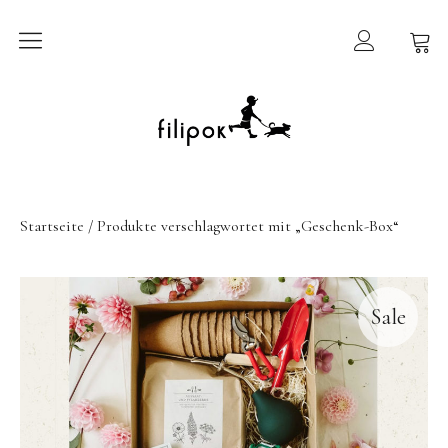
Sommermarkt
New In
Möbel
Startseite
/ Produkte verschlagwortet mit „Geschenk-Box“
filipok Möbel
Wigiwama
Sale
GRIMMS Möbel
Mammalampa
Accessoires