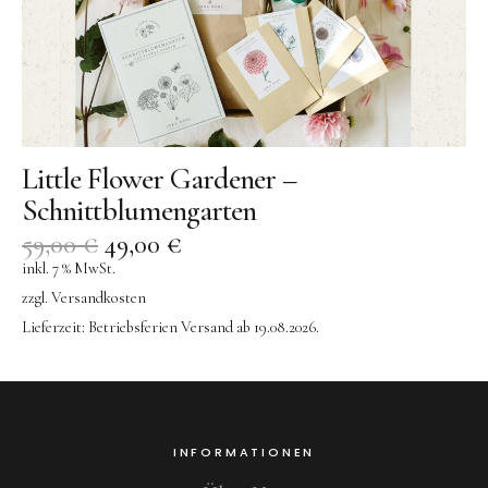
AY-KASA | Aufbewahrung
AÃRK COLLECTIVE | Uhren
Aufschnitt Berlin
DON FISHER | Fischtaschen
Ava & Yves
Little Flower Gardener –
Gergerland Boxen
Schnittblumengarten
eBoy
59,00
€
49,00
€
inkl. 7 % MwSt.
Flensted Mobiles
zzgl.
Versandkosten
Grete Manufaktur
Lieferzeit:
Betriebsferien Versand ab 19.08.2026.
Jurianne Matter | Papeterie
JORA DAHL | Blumensamen
Keramik
INFORMATIONEN
KINETIC LEVI